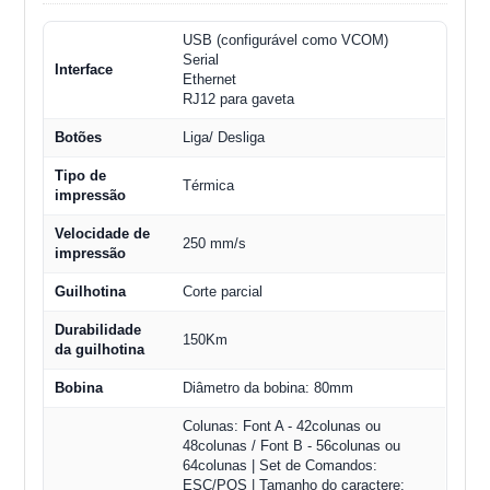
USB (configurável como VCOM)
Serial
Interface
Ethernet
RJ12 para gaveta
Botões
Liga/ Desliga
Tipo de
Térmica
impressão
Velocidade de
250 mm/s
impressão
Guilhotina
Corte parcial
Durabilidade
150Km
da guilhotina
Bobina
Diâmetro da bobina: 80mm
Colunas: Font A - 42colunas ou
48colunas / Font B - 56colunas ou
64colunas | Set de Comandos:
ESC/POS | Tamanho do caractere: