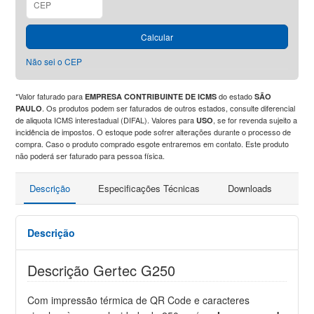
Calcular
Não sei o CEP
*Valor faturado para
do estado
EMPRESA CONTRIBUINTE DE ICMS
SÃO
. Os produtos podem ser faturados de outros estados, consulte diferencial
PAULO
de aliquota ICMS interestadual (DIFAL). Valores para
, se for revenda sujeito a
USO
incidência de impostos. O estoque pode sofrer alterações durante o processo de
compra. Caso o produto comprado esgote entraremos em contato. Este produto
não poderá ser faturado para pessoa física.
Descrição
Especificações Técnicas
Downloads
Faç
Descrição
Descrição Gertec G250
Com impressão térmica de QR Code e caracteres