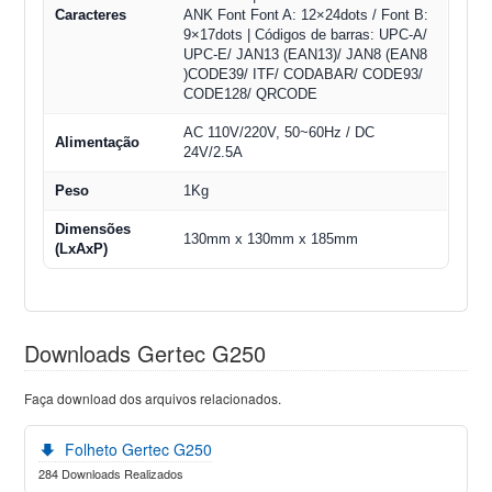
Caracteres
ANK Font Font A: 12×24dots / Font B:
9×17dots | Códigos de barras: UPC-A/
UPC-E/ JAN13 (EAN13)/ JAN8 (EAN8
)CODE39/ ITF/ CODABAR/ CODE93/
CODE128/ QRCODE
AC 110V/220V, 50~60Hz / DC
Alimentação
24V/2.5A
Peso
1Kg
Dimensões
130mm x 130mm x 185mm
(LxAxP)
Downloads Gertec G250
Faça download dos arquivos relacionados.
Folheto Gertec G250
284 Downloads Realizados