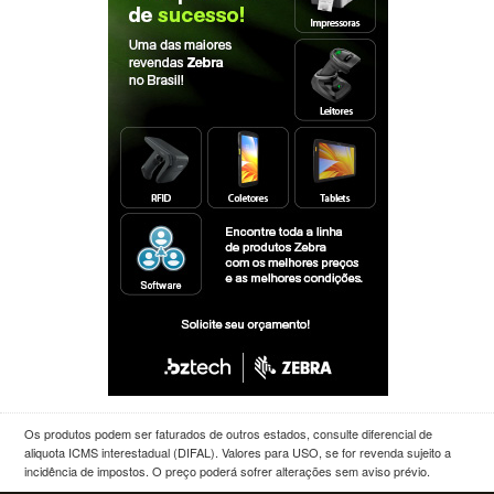
Os produtos podem ser faturados de outros estados, consulte diferencial de
aliquota ICMS interestadual (DIFAL). Valores para USO, se for revenda sujeito a
incidência de impostos. O preço poderá sofrer alterações sem aviso prévio.