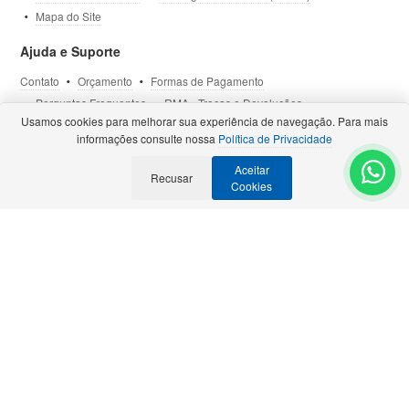
Mapa do Site
Ajuda e Suporte
Contato
Orçamento
Formas de Pagamento
Perguntas Frequentes
RMA - Trocas e Devoluções
Usamos cookies para melhorar sua experiência de navegação. Para mais
Política de Privacidade
Termos de Uso
Site Seguro
informações consulte nossa
Política de Privacidade
Aceitar
Selos e Certificações
Recusar
- Veja todas as
Parcerias Premiadas
.
Cookies