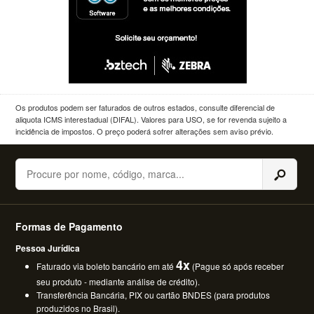
Os produtos podem ser faturados de outros estados, consulte diferencial de
aliquota ICMS interestadual (DIFAL). Valores para USO, se for revenda sujeito a
incidência de impostos. O preço poderá sofrer alterações sem aviso prévio.
Buscar
Formas de Pagamento
Pessoa Jurídica
4x
Faturado via boleto bancário em até
(Pague só após receber
seu produto - mediante análise de crédito).
Transferência Bancária, PIX ou cartão BNDES (para produtos
produzidos no Brasil).