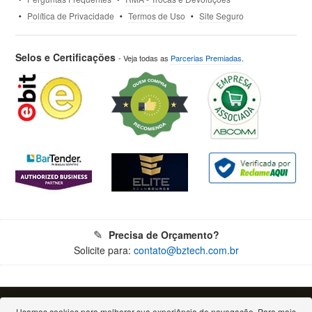
Política de Privacidade
Termos de Uso
Site Seguro
Selos e Certificações
- Veja todas as
Parcerias Premiadas
.
Precisa de Orçamento?
Solicite para:
contato@bztech.com.br
© 2026 - Todos os direitos reservados. Proibida a reprodução total ou parcial.
Bz Tech Automação Comercial Ltda - CNPJ: 11.460.004/0001-79
Usamos cookies para melhorar sua experiência de navegação. Para mais