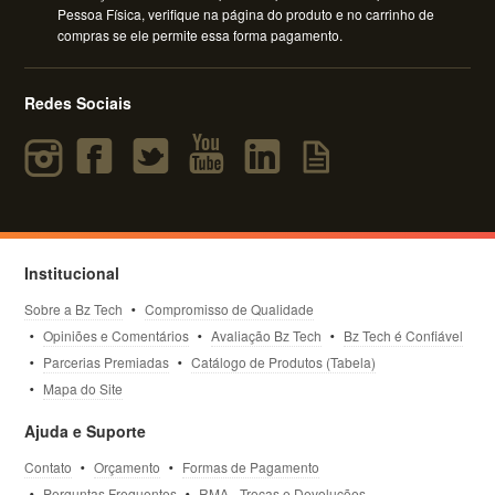
Pessoa Física, verifique na página do produto e no carrinho de
compras se ele permite essa forma pagamento.
Redes Sociais
Institucional
Sobre a Bz Tech
Compromisso de Qualidade
Opiniões e Comentários
Avaliação Bz Tech
Bz Tech é Confiável
Parcerias Premiadas
Catálogo de Produtos (Tabela)
Mapa do Site
Ajuda e Suporte
Contato
Orçamento
Formas de Pagamento
Perguntas Frequentes
RMA - Trocas e Devoluções