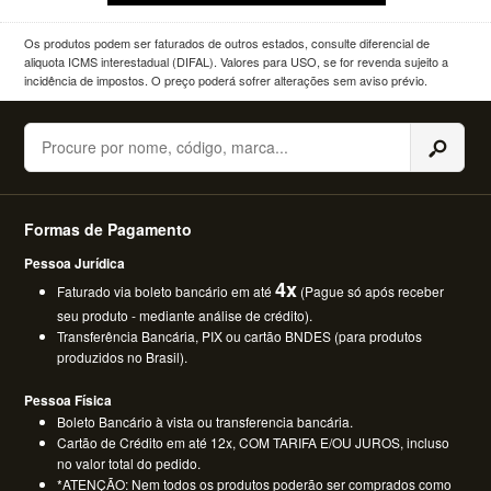
Os produtos podem ser faturados de outros estados, consulte diferencial de
aliquota ICMS interestadual (DIFAL). Valores para USO, se for revenda sujeito a
incidência de impostos. O preço poderá sofrer alterações sem aviso prévio.
Buscar
Formas de Pagamento
Pessoa Jurídica
4x
Faturado via boleto bancário em até
(Pague só após receber
seu produto - mediante análise de crédito).
Transferência Bancária, PIX ou cartão BNDES (para produtos
produzidos no Brasil).
Pessoa Física
Boleto Bancário à vista ou transferencia bancária.
Cartão de Crédito em até 12x, COM TARIFA E/OU JUROS, incluso
no valor total do pedido.
*ATENÇÃO: Nem todos os produtos poderão ser comprados como