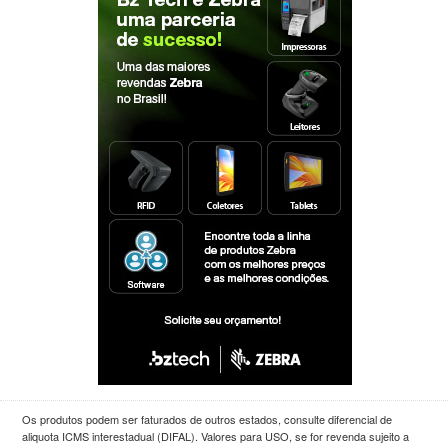
Os produtos podem ser faturados de outros estados, consulte diferencial de
aliquota ICMS interestadual (DIFAL). Valores para USO, se for revenda sujeito a