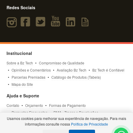
Redes Sociais
Institucional
Sobre a Bz Tech
Compromisso de Qualidade
Opiniões e Comentários
Avaliação Bz Tech
Bz Tech é Confiável
Parcerias Premiadas
Catálogo de Produtos (Tabela)
Mapa do Site
Ajuda e Suporte
Contato
Orçamento
Formas de Pagamento
Perguntas Frequentes
RMA - Trocas e Devoluções
Usamos cookies para melhorar sua experiência de navegação. Para mais
Política de Privacidade
Termos de Uso
Site Seguro
informações consulte nossa
Política de Privacidade