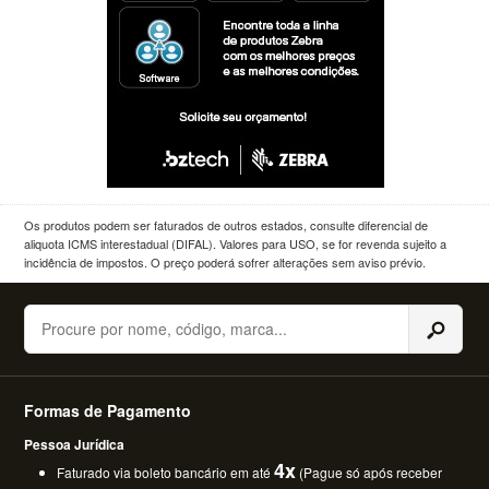
Os produtos podem ser faturados de outros estados, consulte diferencial de
aliquota ICMS interestadual (DIFAL). Valores para USO, se for revenda sujeito a
incidência de impostos. O preço poderá sofrer alterações sem aviso prévio.
Buscar
Formas de Pagamento
Pessoa Jurídica
4x
Faturado via boleto bancário em até
(Pague só após receber