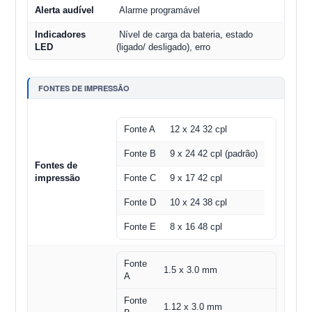
Alerta audível
Alarme programável
Indicadores
Nível de carga da bateria, estado
LED
(ligado/ desligado), erro
FONTES DE IMPRESSÃO
Fonte A
12 x 24 32 cpl
Fonte B
9 x 24 42 cpl (padrão)
Fontes de
impressão
Fonte C
9 x 17 42 cpl
Fonte D
10 x 24 38 cpl
Fonte E
8 x 16 48 cpl
Fonte
1.5 x 3.0 mm
A
Fonte
1.12 x 3.0 mm