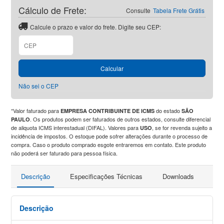
Cálculo de Frete:
Consulte
Tabela Frete Grátis
Calcule o prazo e valor do frete. Digite seu CEP:
CEP
Calcular
Não sei o CEP
*Valor faturado para
do estado
EMPRESA CONTRIBUINTE DE ICMS
SÃO
. Os produtos podem ser faturados de outros estados, consulte diferencial
PAULO
de aliquota ICMS interestadual (DIFAL). Valores para
, se for revenda sujeito a
USO
incidência de impostos. O estoque pode sofrer alterações durante o processo de
compra. Caso o produto comprado esgote entraremos em contato. Este produto
não poderá ser faturado para pessoa física.
Descrição
Especificações Técnicas
Downloads
Faç
Descrição