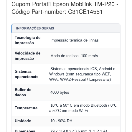
Cupom Portátil Epson Mobilink TM-P20 -
Código Part-number: C31CE14551
INFORMAÇÕES GERAIS
Tecnologia de
Impressão térmica de linhas
impressão
Velocidade de
Modo de recibos -100 mm/s
impressão
Sistemas operacionais iOS, Android e
Sistemas
Windows (com segurança tipo WEP,
operacionais
WPA, WPA2-Pessoal / Empresarial)
Buffer de
4000 bytes
dados
10°C a 50° C em modo Bluetooth / 0°C
Temperatura
a 50°C em modo Wi-Fi
Umidade
10 - 90% RH
Dimensões
79 x 119,8 x 43,6 mm (L x P x A)