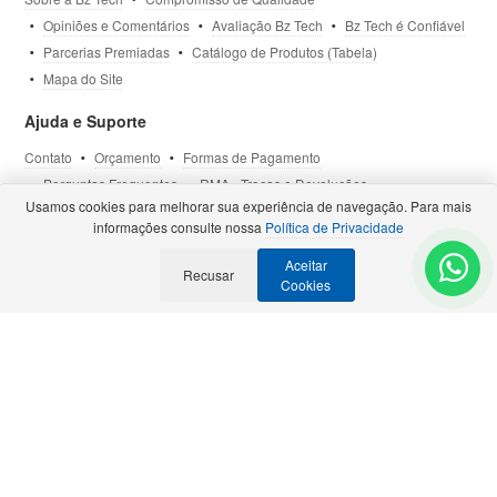
Opiniões e Comentários
Avaliação Bz Tech
Bz Tech é Confiável
Parcerias Premiadas
Catálogo de Produtos (Tabela)
Mapa do Site
Ajuda e Suporte
Contato
Orçamento
Formas de Pagamento
Perguntas Frequentes
RMA - Trocas e Devoluções
Usamos cookies para melhorar sua experiência de navegação. Para mais
Política de Privacidade
Termos de Uso
Site Seguro
informações consulte nossa
Política de Privacidade
Aceitar
Selos e Certificações
Recusar
- Veja todas as
Parcerias Premiadas
.
Cookies