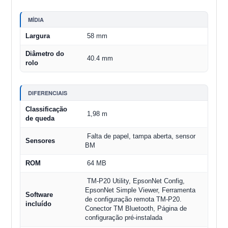
MÍDIA
Largura
58 mm
Diâmetro do
40.4 mm
rolo
DIFERENCIAIS
Classificação
1,98 m
de queda
Falta de papel, tampa aberta, sensor
Sensores
BM
ROM
64 MB
TM-P20 Utility, EpsonNet Config,
EpsonNet Simple Viewer, Ferramenta
Software
de configuração remota TM-P20.
incluído
Conector TM Bluetooth, Página de
configuração pré-instalada