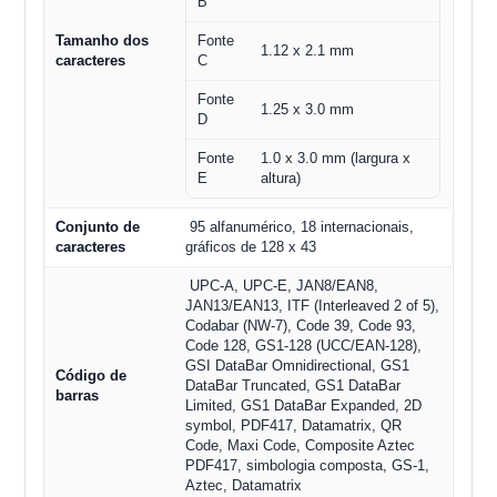
B
Tamanho dos
Fonte
1.12 x 2.1 mm
caracteres
C
Fonte
1.25 x 3.0 mm
D
Fonte
1.0 x 3.0 mm (largura x
E
altura)
Conjunto de
95 alfanumérico, 18 internacionais,
caracteres
gráficos de 128 x 43
UPC-A, UPC-E, JAN8/EAN8,
JAN13/EAN13, ITF (Interleaved 2 of 5),
Codabar (NW-7), Code 39, Code 93,
Code 128, GS1-128 (UCC/EAN-128),
GSI DataBar Omnidirectional, GS1
Código de
DataBar Truncated, GS1 DataBar
barras
Limited, GS1 DataBar Expanded, 2D
symbol, PDF417, Datamatrix, QR
Code, Maxi Code, Composite Aztec
PDF417, simbologia composta, GS-1,
Aztec, Datamatrix