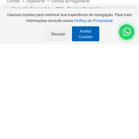
Contato
Orçamento
Formas de Pagamento
Perguntas Frequentes
RMA - Trocas e Devoluções
Usamos cookies para melhorar sua experiência de navegação. Para mais
Política de Privacidade
Termos de Uso
Site Seguro
informações consulte nossa
Política de Privacidade
Aceitar
Selos e Certificações
Recusar
- Veja todas as
Parcerias Premiadas
.
Cookies
Precisa de Orçamento?
Solicite para:
contato@bztech.com.br