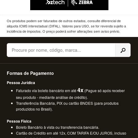
Os produtos podem ser faturados de outros estados, consulte diferencial de
aliquota ICMS interestadual (DIFAL). Valores para USO, se for revenda sujeito a
incidência de impostos. O preço poderá sofrer alterações sem aviso prévio.
Buscar
Formas de Pagamento
Pessoa Jurídica
4x
Faturado via boleto bancário em até
(Pague só após receber
seu produto - mediante análise de crédito).
Transferência Bancária, PIX ou cartão BNDES (para produtos
produzidos no Brasil).
Pessoa Física
Boleto Bancário à vista ou transferencia bancária.
Cartão de Crédito em até 12x, COM TARIFA E/OU JUROS, incluso