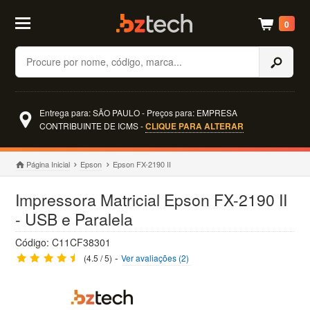
0
Buscar
Entrega para: SÃO PAULO - Preços para: EMPRESA
CONTRIBUINTE DE ICMS -
CLIQUE PARA ALTERAR
Página Inicial
Epson
Epson FX-2190 II
Impressora Matricial Epson FX-2190 II
- USB e Paralela
Código: C11CF38301
-
(4.5 / 5)
Ver avaliações (2)