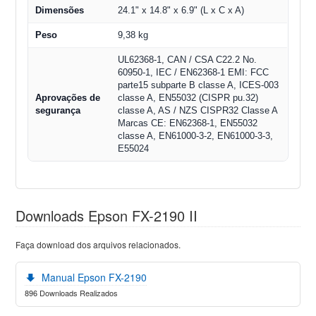
Dimensões
24.1" x 14.8" x 6.9" (L x C x A)
Peso
9,38 kg
UL62368-1, CAN / CSA C22.2 No.
60950-1, IEC / EN62368-1 EMI: FCC
parte15 subparte B classe A, ICES-003
Aprovações de
classe A, EN55032 (CISPR pu.32)
segurança
classe A, AS / NZS CISPR32 Classe A
Marcas CE: EN62368-1, EN55032
classe A, EN61000-3-2, EN61000-3-3,
E55024
Downloads Epson FX-2190 II
Faça download dos arquivos relacionados.
Manual Epson FX-2190
896 Downloads Realizados