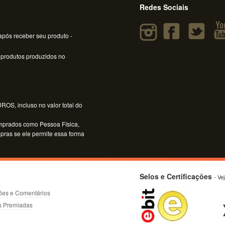
Redes Sociais
pós receber seu produto -
 produtos produzidos no
OS, incluso no valor total do
mprados como Pessoa Física,
mpras se ele permite essa forma
Selos e Certificações
- Ve
ões e Comentários
s Premiadas