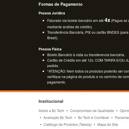
Formas de Pagamento
Pessoa Jurídica
4x
Faturado via boleto bancário em até
(Pague só a
mediante análise de crédito).
Transferência Bancária, PIX ou cartão BNDES (para
Brasil).
Pessoa Física
Boleto Bancário à vista ou transferencia bancária.
Cartão de Crédito em até 12x, COM TARIFA E/OU JUR
pedido.
*ATENÇÃO: Nem todos os produtos poderão ser co
verifique na página do produto e no carrinho de co
pagamento.
Institucional
Sobre a Bz Tech
Compromisso de Qualidade
Opini
Avaliação Bz Tech
Bz Tech é Confiável
Parceria
Catálogo de Produtos (Tabela)
Mapa do Site