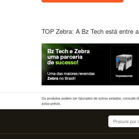
TOP Zebra: A Bz Tech está entre a
Os produtos podem ser faturados de outros estados, consulte dif
aviso prévio.
Buscar