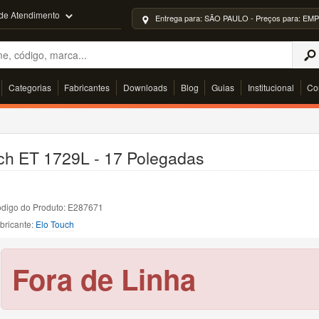
 de Atendimento
Entrega para: SÃO PAULO - Preços para: 
Categorias
Fabricantes
Downloads
Blog
Guias
Institucional
Co
ch ET 1729L - 17 Polegadas
digo do Produto: E287671
bricante:
Elo Touch
Fora de Linha