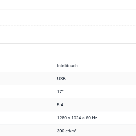
Intellitouch
USB
17″
5:4
1280 x 1024 a 60 Hz
300 cd/m²