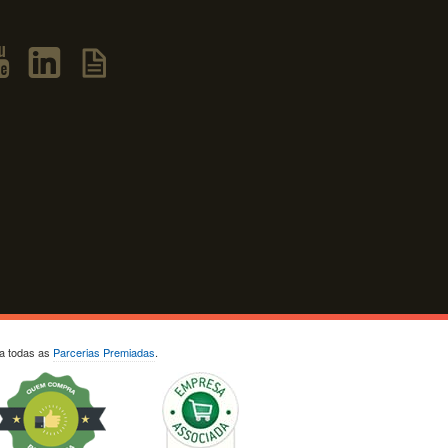
ja todas as
Parcerias Premiadas
.