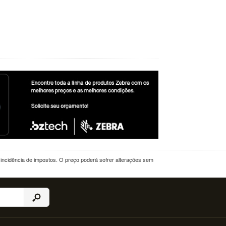
a incidência de impostos. O preço poderá sofrer alterações sem