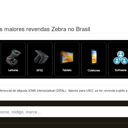
s maiores revendas Zebra no Brasil
erencial de aliquota ICMS interestadual (DIFAL). Valores para USO, se for revenda sujeito 