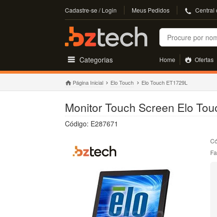
Cadastre-se / Login
Meus Pedidos
Central
Buscar
Categorias
Home
Ofertas
Página Inicial
Elo Touch
Elo Touch ET1729L
Monitor Touch Screen Elo Tou
Código: E287671
Có
Fa