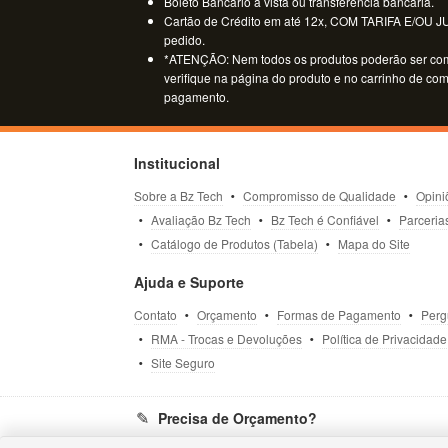
Boleto Bancário à vista ou transferencia bancária.
Cartão de Crédito em até 12x, COM TARIFA E/OU JUR
pedido.
*ATENÇÃO: Nem todos os produtos poderão ser co
verifique na página do produto e no carrinho de co
pagamento.
Institucional
Sobre a Bz Tech
Compromisso de Qualidade
Opini
Avaliação Bz Tech
Bz Tech é Confiável
Parceria
Catálogo de Produtos (Tabela)
Mapa do Site
Ajuda e Suporte
Contato
Orçamento
Formas de Pagamento
Perg
RMA - Trocas e Devoluções
Política de Privacidade
Site Seguro
Precisa de Orçamento?