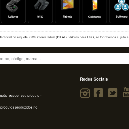
erencial de aliquota ICMS interestadual (DIFAL). Valores para USO, se for revenda sujeito 
Redes Sociais
pós receber seu produto -
 produtos produzidos no