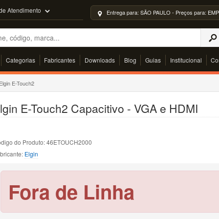
 de Atendimento
Entrega para: SÃO PAULO - Preços para: 
Categorias
Fabricantes
Downloads
Blog
Guias
Institucional
Co
Elgin E-Touch2
lgin E-Touch2 Capacitivo - VGA e HDMI
digo do Produto: 46ETOUCH2000
bricante:
Elgin
Fora de Linha