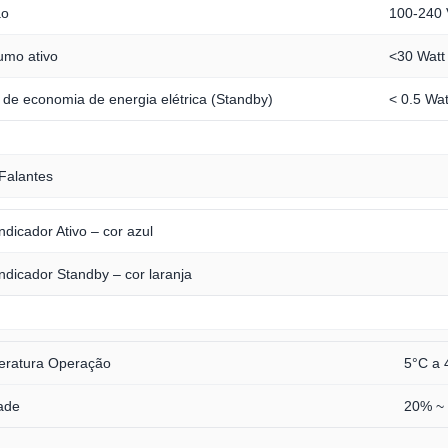
ão
100-240 
mo ativo
<30 Watt
de economia de energia elétrica (Standby)
< 0.5 Wat
 Falantes
ndicador Ativo – cor azul
ndicador Standby – cor laranja
eratura Operação
5°C a 
ade
20% ~