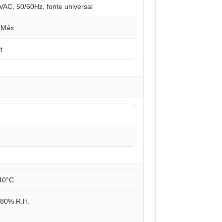
VAC, 50/60Hz, fonte universal
 Máx.
t
40°C
 80% R.H.