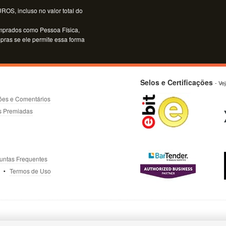
OS, incluso no valor total do
mprados como Pessoa Física,
mpras se ele permite essa forma
Selos e Certificações
- Ve
ões e Comentários
s Premiadas
untas Frequentes
Termos de Uso