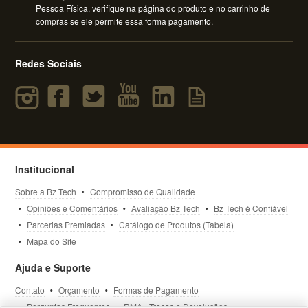
Pessoa Física, verifique na página do produto e no carrinho de
compras se ele permite essa forma pagamento.
Redes Sociais
Institucional
Sobre a Bz Tech
Compromisso de Qualidade
Opiniões e Comentários
Avaliação Bz Tech
Bz Tech é Confiável
Parcerias Premiadas
Catálogo de Produtos (Tabela)
Mapa do Site
Ajuda e Suporte
Contato
Orçamento
Formas de Pagamento
Perguntas Frequentes
RMA - Trocas e Devoluções