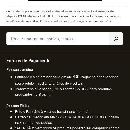
Os produtos podem ser faturados de outros estados, consulte diferencial de
aliquota ICMS interestadual (DIFAL). Valores para USO, se for revenda sujeito a
incidência de impostos. O preço poderá sofrer alterações sem aviso prévio.
Buscar
Formas de Pagamento
Pessoa Jurídica
4x
Faturado via boleto bancário em até
(Pague só após receber
seu produto - mediante análise de crédito).
Transferência Bancária, PIX ou cartão BNDES (para produtos
produzidos no Brasil).
Pessoa Física
Boleto Bancário à vista ou transferencia bancária.
Cartão de Crédito em até 12x, COM TARIFA E/OU JUROS, incluso
no valor total do pedido.
*ATENÇÃO: Nem todos os produtos poderão ser comprados como