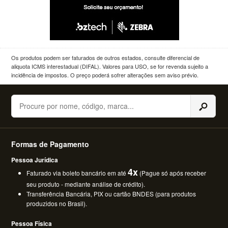
Os produtos podem ser faturados de outros estados, consulte diferencial de
aliquota ICMS interestadual (DIFAL). Valores para USO, se for revenda sujeito a
incidência de impostos. O preço poderá sofrer alterações sem aviso prévio.
Buscar
Formas de Pagamento
Pessoa Jurídica
4x
Faturado via boleto bancário em até
(Pague só após receber
seu produto - mediante análise de crédito).
Transferência Bancária, PIX ou cartão BNDES (para produtos
produzidos no Brasil).
Pessoa Física