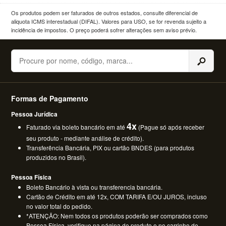
Os produtos podem ser faturados de outros estados, consulte diferencial de
aliquota ICMS interestadual (DIFAL). Valores para USO, se for revenda sujeito a
incidência de impostos. O preço poderá sofrer alterações sem aviso prévio.
Buscar
Formas de Pagamento
Pessoa Jurídica
4x
Faturado via boleto bancário em até
(Pague só após receber
seu produto - mediante análise de crédito).
Transferência Bancária, PIX ou cartão BNDES (para produtos
produzidos no Brasil).
Pessoa Física
Boleto Bancário à vista ou transferencia bancária.
Cartão de Crédito em até 12x, COM TARIFA E/OU JUROS, incluso
no valor total do pedido.
*ATENÇÃO: Nem todos os produtos poderão ser comprados como
Pessoa Física, verifique na página do produto e no carrinho de