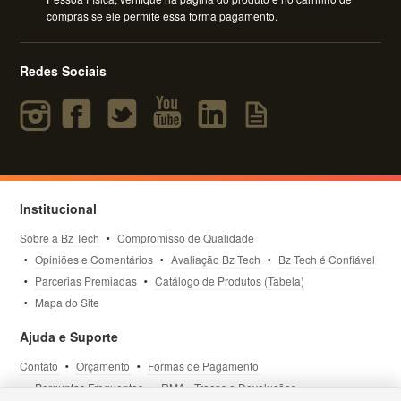
compras se ele permite essa forma pagamento.
Redes Sociais
Institucional
Sobre a Bz Tech
Compromisso de Qualidade
Opiniões e Comentários
Avaliação Bz Tech
Bz Tech é Confiável
Parcerias Premiadas
Catálogo de Produtos (Tabela)
Mapa do Site
Ajuda e Suporte
Contato
Orçamento
Formas de Pagamento
Perguntas Frequentes
RMA - Trocas e Devoluções