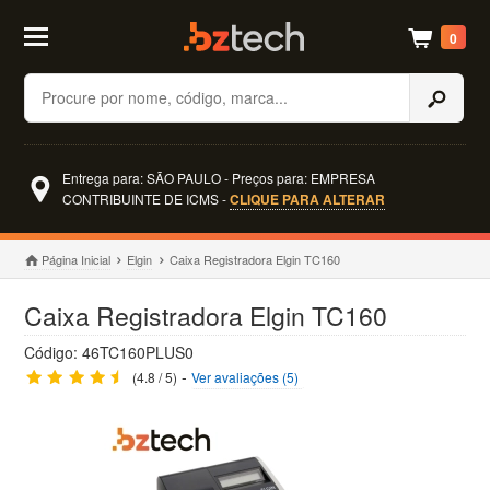
0
Buscar
Entrega para: SÃO PAULO - Preços para: EMPRESA
CONTRIBUINTE DE ICMS -
CLIQUE PARA ALTERAR
Página Inicial
Elgin
Caixa Registradora Elgin TC160
Caixa Registradora Elgin TC160
Código: 46TC160PLUS0
-
(4.8 / 5)
Ver avaliações (5)