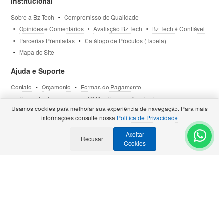
Institucional
Sobre a Bz Tech
Compromisso de Qualidade
Opiniões e Comentários
Avaliação Bz Tech
Bz Tech é Confiável
Parcerias Premiadas
Catálogo de Produtos (Tabela)
Mapa do Site
Ajuda e Suporte
Contato
Orçamento
Formas de Pagamento
Perguntas Frequentes
RMA - Trocas e Devoluções
Usamos cookies para melhorar sua experiência de navegação. Para mais
Política de Privacidade
Termos de Uso
Site Seguro
informações consulte nossa
Política de Privacidade
Aceitar
Selos e Certificações
Recusar
- Veja todas as
Parcerias Premiadas
.
Cookies