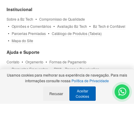
Institucional
Sobre a Bz Tech
Compromisso de Qualidade
Opiniões e Comentários
Avaliação Bz Tech
Bz Tech é Confiável
Parcerias Premiadas
Catálogo de Produtos (Tabela)
Mapa do Site
Ajuda e Suporte
Contato
Orçamento
Formas de Pagamento
Perguntas Frequentes
RMA - Trocas e Devoluções
Usamos cookies para melhorar sua experiência de navegação. Para mais
Política de Privacidade
Termos de Uso
Site Seguro
informações consulte nossa
Política de Privacidade
Aceitar
Selos e Certificações
Recusar
- Veja todas as
Parcerias Premiadas
.
Cookies