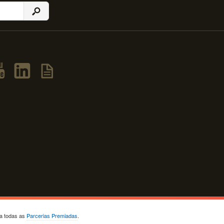
ja todas as
Parcerias Premiadas
.