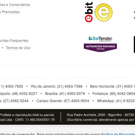
ões e Comentários
s Premiadas
untas Frequentes
Termos de Uso
11) 4063-7935
Rio de Janeiro: (21) 4063-7366
Belo Horizonte: (31) 4063
nópolis: (48) 4052-8227
Brasília: (61) 4063-9379
Fortaleza: (85) 4042-085
ia: (27) 4062-9244
Campo Grande: (67) 4063-9504
WhatsApp: (41) 9 923
roibida a reprodução total ou parcial.
Rua Padre Anchieta, 2050 - Bigorrilho - 80730
al Ltda - CNPJ: 11.460.004/0001-79
(Escritório comercial, atendimento apenas por 
iência de navegação. Para mais informações consulte nossa
Política de Privacid