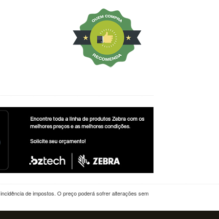
a incidência de impostos. O preço poderá sofrer alterações sem