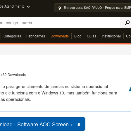
 de Atendimento
Entrega para: SÃO PAULO - Preços para: 
Categorias
Fabricantes
Downloads
Blog
Guias
Institucional
Co
 | 482 Downloads
ito para gerenciamento de janelas no sistema operacional
mo ele funciona com o Windows 10, mas também funciona para
as operacionais.
load - Software AOC Screen +