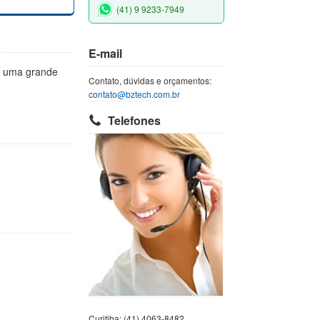
(41) 9 9233-7949
E-mail
m uma grande
Contato, dúvidas e orçamentos:
contato@bztech.com.br
Telefones
Curitiba: (41) 4063-8482