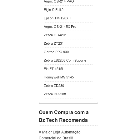
Argox OS-214 PRO
Elgin i9 Full 2
Epson TM-T20X II
Argox OS-214EX Pro
Zebra GC420t
Zebra ZT231
Gertec PPC 930
Zebra LS2208 Com Suporte
Elo ET 1515L
Honeywell MS 5145
Zebra ZD230
Zebra DS2208
Quem Compra com a
Bz Tech Recomenda
A Maior Loja Automação
Comercial do Brasil!