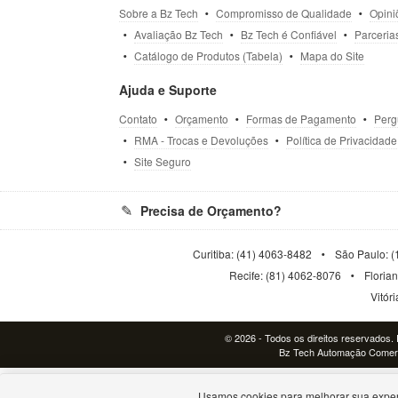
Sobre a Bz Tech
Compromisso de Qualidade
Opini
Avaliação Bz Tech
Bz Tech é Confiável
Parceria
Catálogo de Produtos (Tabela)
Mapa do Site
Ajuda e Suporte
Contato
Orçamento
Formas de Pagamento
Perg
RMA - Trocas e Devoluções
Política de Privacidade
Site Seguro
Precisa de Orçamento?
Curitiba: (41) 4063-8482
São Paulo: (
Recife: (81) 4062-8076
Floria
Vitór
© 2026 - Todos os direitos reservados. P
Bz Tech Automação Comerci
Usamos cookies para melhorar sua exper