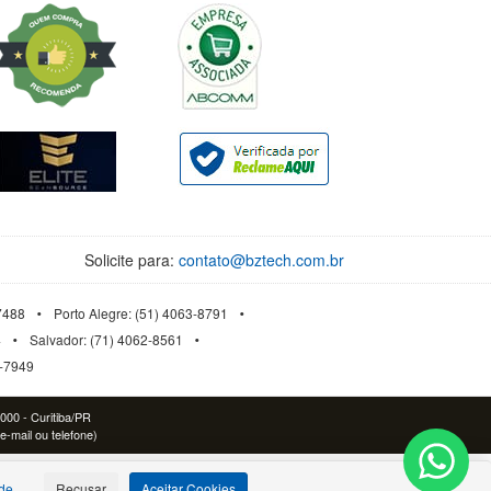
Solicite para:
contato@bztech.com.br
-7488
Porto Alegre: (51) 4063-8791
4
Salvador: (71) 4062-8561
3-7949
-000 - Curitiba/PR
e-mail ou telefone)
ade
Recusar
Aceitar Cookies