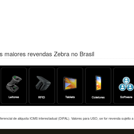
s maiores revendas Zebra no Brasil
erencial de aliquota ICMS interestadual (DIFAL). Valores para USO, se for revenda sujeito 