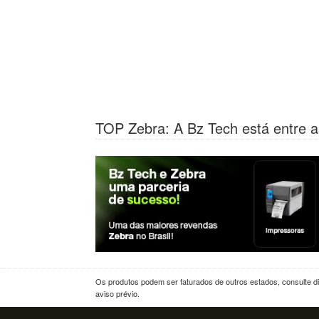
TOP Zebra: A Bz Tech está entre a
Os produtos podem ser faturados de outros estados, consulte dif
aviso prévio.