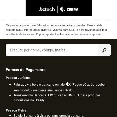
Os produtos podem ser faturados de outros estados, consulte diferencial de
aliquota ICMS interestadual (DIFAL). Valores para USO, se for revenda sujeito a
incidência de impostos. O preço poderá sofrer alterações sem aviso prévio.
Buscar
Formas de Pagamento
Pessoa Jurídica
4x
Faturado via boleto bancário em até
(Pague só após receber
seu produto - mediante análise de crédito).
Transferência Bancária, PIX ou cartão BNDES (para produtos
produzidos no Brasil).
Pessoa Física
Boleto Bancário à vista ou transferencia bancária.