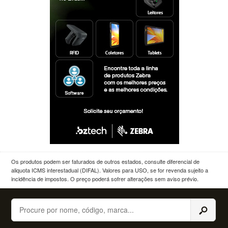
Os produtos podem ser faturados de outros estados, consulte diferencial de
aliquota ICMS interestadual (DIFAL). Valores para USO, se for revenda sujeito a
incidência de impostos. O preço poderá sofrer alterações sem aviso prévio.
Buscar