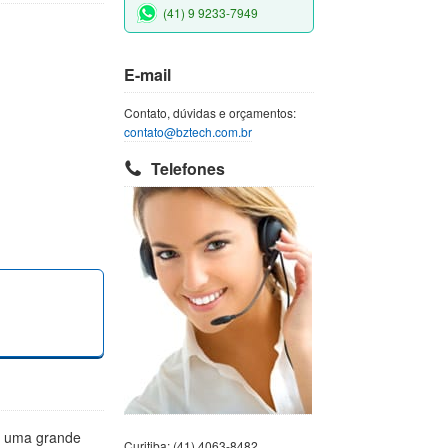
(41) 9 9233-7949
E-mail
Contato, dúvidas e orçamentos:
contato@bztech.com.br
Telefones
m uma grande
Curitiba: (41) 4063-8482