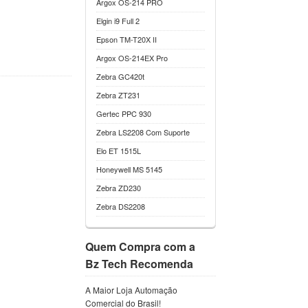
Argox OS-214 PRO
Elgin i9 Full 2
Epson TM-T20X II
Argox OS-214EX Pro
Zebra GC420t
Zebra ZT231
Gertec PPC 930
Zebra LS2208 Com Suporte
Elo ET 1515L
Honeywell MS 5145
Zebra ZD230
Zebra DS2208
Quem Compra com a
Bz Tech Recomenda
A Maior Loja Automação
Comercial do Brasil!