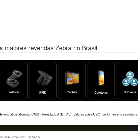
s maiores revendas Zebra no Brasil
erencial de aliquota ICMS interestadual (DIFAL). Valores para USO, se for revenda sujeito 