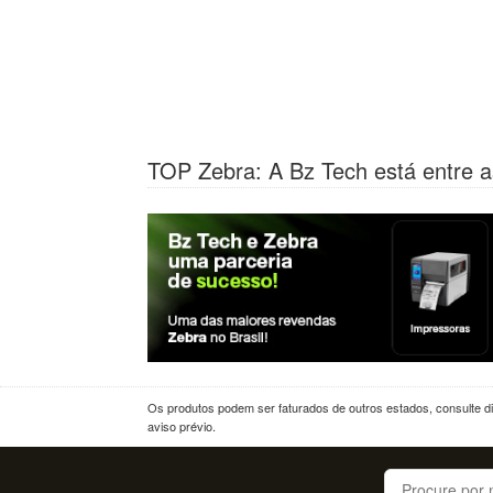
TOP Zebra: A Bz Tech está entre a
Os produtos podem ser faturados de outros estados, consulte dif
aviso prévio.
Buscar