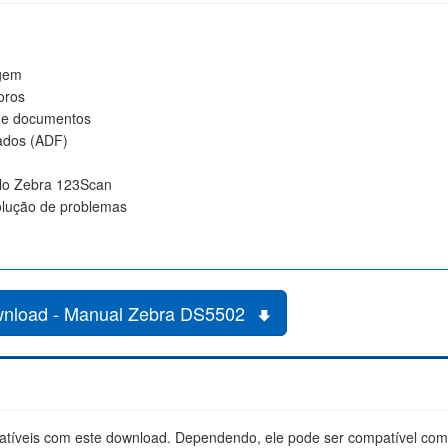
agem
oros
 de documentos
ados (ADF)
elo Zebra 123Scan
olução de problemas
nload - Manual Zebra DS5502
tíveis com este download. Dependendo, ele pode ser compatível co