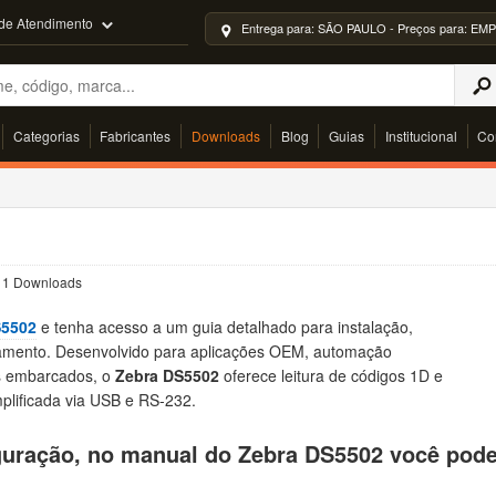
 de Atendimento
Entrega para: SÃO PAULO - Preços para: 
Categorias
Fabricantes
Downloads
Blog
Guias
Institucional
Co
| 1 Downloads
S5502
e tenha acesso a um guia detalhado para instalação,
amento. Desenvolvido para aplicações OEM, automação
as embarcados, o
Zebra DS5502
oferece leitura de códigos 1D e
plificada via USB e RS-232.
iguração, no manual do Zebra DS5502 você pod