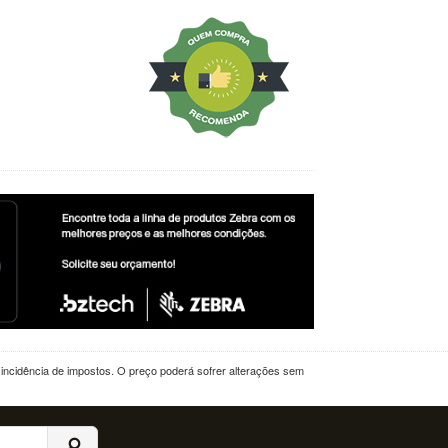
a incidência de impostos. O preço poderá sofrer alterações sem