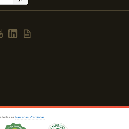
ja todas as
Parcerias Premiadas
.