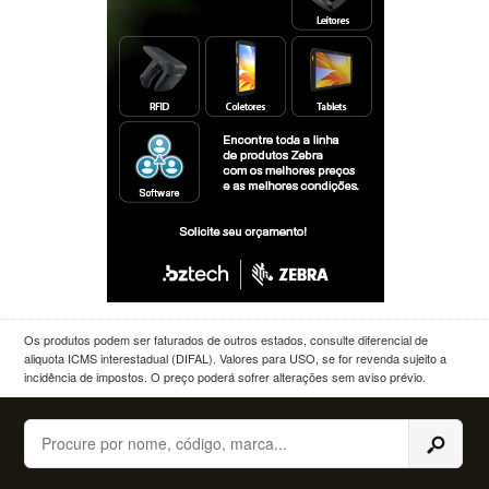
Os produtos podem ser faturados de outros estados, consulte diferencial de
aliquota ICMS interestadual (DIFAL). Valores para USO, se for revenda sujeito a
incidência de impostos. O preço poderá sofrer alterações sem aviso prévio.
Buscar