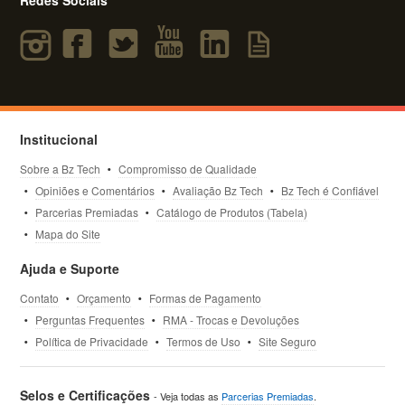
Institucional
Sobre a Bz Tech
Compromisso de Qualidade
Opiniões e Comentários
Avaliação Bz Tech
Bz Tech é Confiável
Parcerias Premiadas
Catálogo de Produtos (Tabela)
Mapa do Site
Ajuda e Suporte
Contato
Orçamento
Formas de Pagamento
Perguntas Frequentes
RMA - Trocas e Devoluções
Política de Privacidade
Termos de Uso
Site Seguro
Selos e Certificações
- Veja todas as
Parcerias Premiadas
.