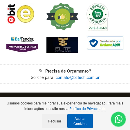
Precisa de Orçamento?
Solicite para:
contato@bztech.com.br
© 2026 - Todos os direitos reservados. Proibida a reprodução total ou parcial.
Bz Tech Automação Comercial Ltda - CNPJ: 11.460.004/0001-79
Usamos cookies para melhorar sua experiência de navegação. Para mais
Rua Padre Anchieta, 2050 - Bigorrilho - 80730-000 - Curitiba/PR
informações consulte nossa
Política de Privacidade
(Escritório comercial, atendimento apenas por e-mail ou telefone)
Aceitar
Recusar
Cookies