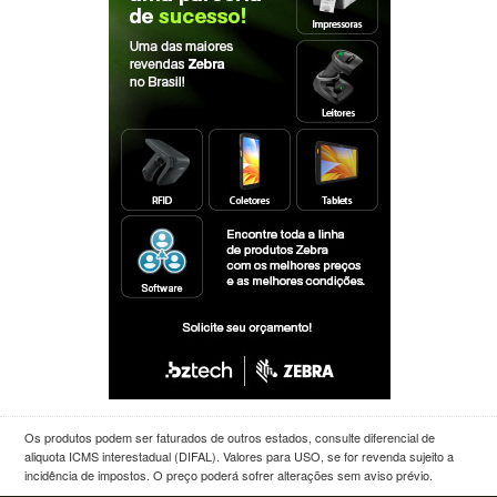
Os produtos podem ser faturados de outros estados, consulte diferencial de
aliquota ICMS interestadual (DIFAL). Valores para USO, se for revenda sujeito a
incidência de impostos. O preço poderá sofrer alterações sem aviso prévio.