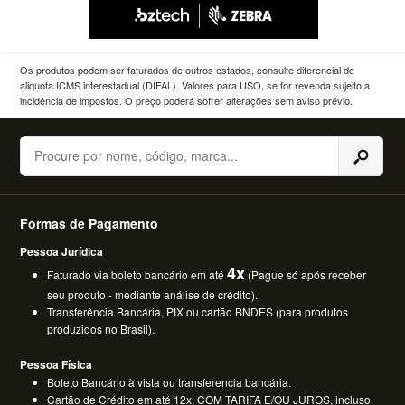
Os produtos podem ser faturados de outros estados, consulte diferencial de
aliquota ICMS interestadual (DIFAL). Valores para USO, se for revenda sujeito a
incidência de impostos. O preço poderá sofrer alterações sem aviso prévio.
Buscar
Formas de Pagamento
Pessoa Jurídica
4x
Faturado via boleto bancário em até
(Pague só após receber
seu produto - mediante análise de crédito).
Transferência Bancária, PIX ou cartão BNDES (para produtos
produzidos no Brasil).
Pessoa Física
Boleto Bancário à vista ou transferencia bancária.
Cartão de Crédito em até 12x, COM TARIFA E/OU JUROS, incluso