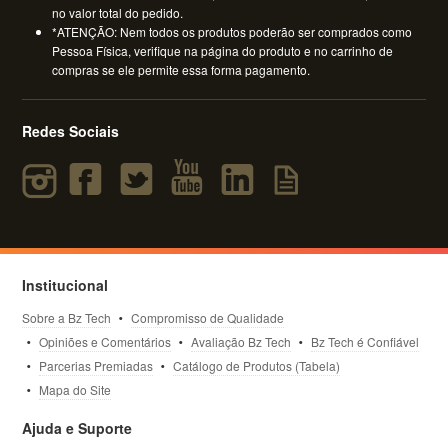
no valor total do pedido.
*ATENÇÃO: Nem todos os produtos poderão ser comprados como
Pessoa Física, verifique na página do produto e no carrinho de
compras se ele permite essa forma pagamento.
Redes Sociais
Institucional
Sobre a Bz Tech
Compromisso de Qualidade
Opiniões e Comentários
Avaliação Bz Tech
Bz Tech é Confiável
Parcerias Premiadas
Catálogo de Produtos (Tabela)
Mapa do Site
Ajuda e Suporte