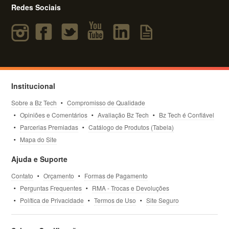
Redes Sociais
Institucional
Sobre a Bz Tech
Compromisso de Qualidade
Opiniões e Comentários
Avaliação Bz Tech
Bz Tech é Confiável
Parcerias Premiadas
Catálogo de Produtos (Tabela)
Mapa do Site
Ajuda e Suporte
Contato
Orçamento
Formas de Pagamento
Perguntas Frequentes
RMA - Trocas e Devoluções
Política de Privacidade
Termos de Uso
Site Seguro