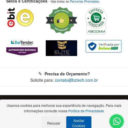
Selos e Certificações
- Veja todas as
Parcerias Premiadas
.
Precisa de Orçamento?
Solicite para:
contato@bztech.com.br
© 2026 - Todos os direitos reservados. Proibida a reprodução total ou parcial.
Bz Tech Automação Comercial Ltda - CNPJ: 11.460.004/0001-79
Usamos cookies para melhorar sua experiência de navegação. Para mais
Rua Padre Anchieta, 2050 - Bigorrilho - 80730-000 - Curitiba/PR
informações consulte nossa
Política de Privacidade
(Escritório comercial, atendimento apenas por e-mail ou telefone)
Aceitar
Recusar
Cookies