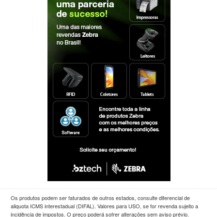
Os produtos podem ser faturados de outros estados, consulte diferencial de
aliquota ICMS interestadual (DIFAL). Valores para USO, se for revenda sujeito a
incidência de impostos. O preço poderá sofrer alterações sem aviso prévio.