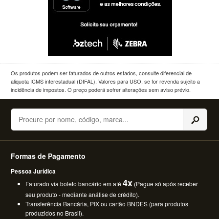
Os produtos podem ser faturados de outros estados, consulte diferencial de
aliquota ICMS interestadual (DIFAL). Valores para USO, se for revenda sujeito a
incidência de impostos. O preço poderá sofrer alterações sem aviso prévio.
Buscar
Formas de Pagamento
Pessoa Jurídica
4x
Faturado via boleto bancário em até
(Pague só após receber
seu produto - mediante análise de crédito).
Transferência Bancária, PIX ou cartão BNDES (para produtos
produzidos no Brasil).