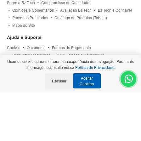
Sobre a Bz Tech
Compromisso de Qualidade
Opiniões e Comentários
Avaliação Bz Tech
Bz Tech é Confiável
Parcerias Premiadas
Catálogo de Produtos (Tabela)
Mapa do Site
Ajuda e Suporte
Contato
Orçamento
Formas de Pagamento
Perguntas Frequentes
RMA - Trocas e Devoluções
Usamos cookies para melhorar sua experiência de navegação. Para mais
Política de Privacidade
Termos de Uso
Site Seguro
informações consulte nossa
Política de Privacidade
Aceitar
Selos e Certificações
Recusar
- Veja todas as
Parcerias Premiadas
.
Cookies