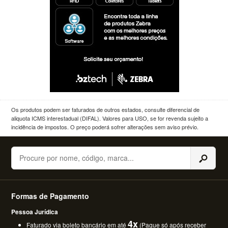
Os produtos podem ser faturados de outros estados, consulte diferencial de
aliquota ICMS interestadual (DIFAL). Valores para USO, se for revenda sujeito a
incidência de impostos. O preço poderá sofrer alterações sem aviso prévio.
Buscar
Formas de Pagamento
Pessoa Jurídica
4x
Faturado via boleto bancário em até
(Pague só após receber