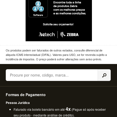
Os produtos podem ser faturados de outros estados, consulte diferencial de
aliquota ICMS interestadual (DIFAL). Valores para USO, se for revenda sujeito a
incidência de impostos. O preço poderá sofrer alterações sem aviso prévio.
Buscar
Formas de Pagamento
Pessoa Jurídica
4x
Faturado via boleto bancário em até
(Pague só após receber
seu produto - mediante análise de crédito).