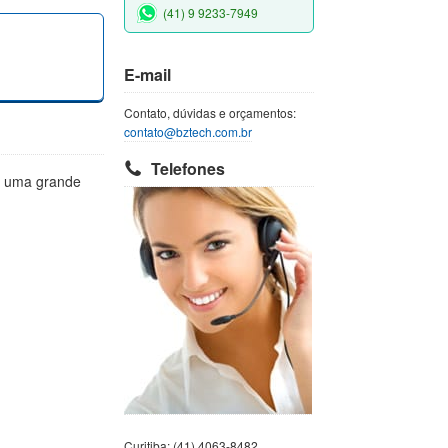
(41) 9 9233-7949
E-mail
Contato, dúvidas e orçamentos:
contato@bztech.com.br
Telefones
m uma grande
Curitiba: (41) 4063-8482