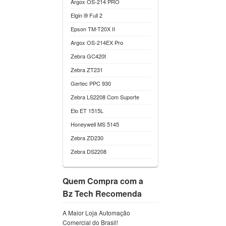
Argox OS-214 PRO
Elgin i9 Full 2
Epson TM-T20X II
Argox OS-214EX Pro
Zebra GC420t
Zebra ZT231
Gertec PPC 930
Zebra LS2208 Com Suporte
Elo ET 1515L
Honeywell MS 5145
Zebra ZD230
Zebra DS2208
Quem Compra com a
Bz Tech Recomenda
A Maior Loja Automação
Comercial do Brasil!