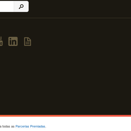
ja todas as
Parcerias Premiadas
.