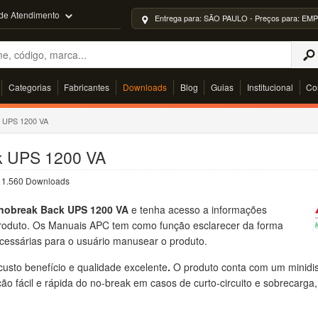
 de Atendimento
Entrega para: SÃO PAULO - Preços para: 
Categorias
Fabricantes
Downloads
Blog
Guias
Institucional
Co
k UPS 1200 VA
ck UPS 1200 VA
| 1.560 Downloads
nobreak Back UPS 1200 VA
e tenha acesso a informações
 produto. Os Manuais APC tem como função esclarecer da forma
ecessárias para o usuário manusear o produto.
usto benefício e qualidade excelente
.
O produto conta com um minidis
ção fácil e rápida do no-break em casos de curto-circuito e sobrecarga