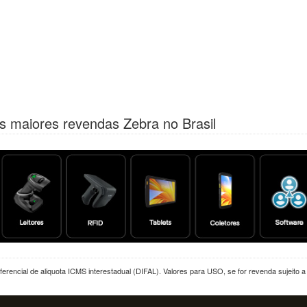
s maiores revendas Zebra no Brasil
erencial de aliquota ICMS interestadual (DIFAL). Valores para USO, se for revenda sujeito 