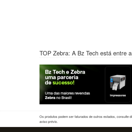
TOP Zebra: A Bz Tech está entre a
Os produtos podem ser faturados de outros estados, consulte dif
aviso prévio.