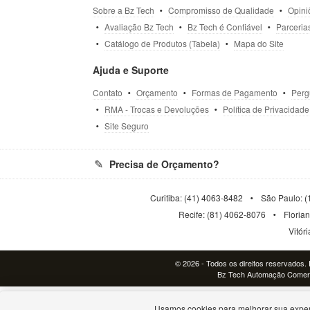
Sobre a Bz Tech
Compromisso de Qualidade
Opini
Avaliação Bz Tech
Bz Tech é Confiável
Parceria
Catálogo de Produtos (Tabela)
Mapa do Site
Ajuda e Suporte
Contato
Orçamento
Formas de Pagamento
Perg
RMA - Trocas e Devoluções
Política de Privacidade
Site Seguro
Precisa de Orçamento?
Curitiba: (41) 4063-8482
São Paulo: (
Recife: (81) 4062-8076
Floria
Vitór
© 2026 - Todos os direitos reservados. P
Bz Tech Automação Comerci
Usamos cookies para melhorar sua exper