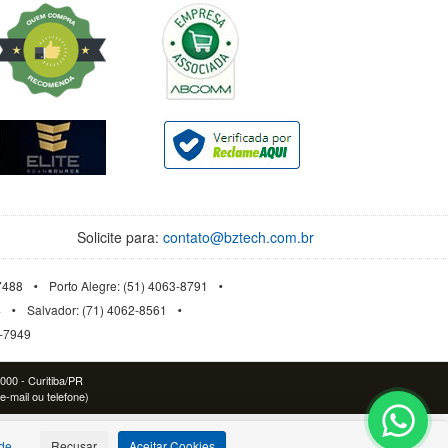
Solicite para:
contato@bztech.com.br
-7488
Porto Alegre: (51) 4063-8791
4
Salvador: (71) 4062-8561
3-7949
-000 - Curitiba/PR
e-mail ou telefone)
ade
Recusar
Aceitar Cookies