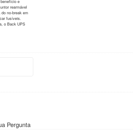
benefício e
juntor rearmável
da do no-break em
car fusíveis.
ia, o Back UPS
ua Pergunta