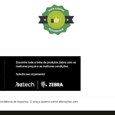
a incidência de impostos. O preço poderá sofrer alterações sem