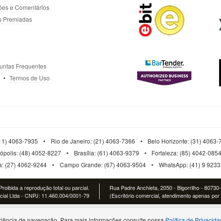
ões e Comentários
s Premiadas
untas Frequentes
Termos de Uso
11) 4063-7935
Rio de Janeiro: (21) 4063-7366
Belo Horizonte: (31) 4063
nópolis: (48) 4052-8227
Brasília: (61) 4063-9379
Fortaleza: (85) 4042-085
ia: (27) 4062-9244
Campo Grande: (67) 4063-9504
WhatsApp: (41) 9 923
roibida a reprodução total ou parcial.
Rua Padre Anchieta, 2050 - Bigorrilho - 80730
al Ltda - CNPJ: 11.460.004/0001-79
(Escritório comercial, atendimento apenas por 
iência de navegação. Para mais informações consulte nossa
Política de Privacid