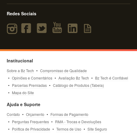
Redes Sociais
Institucional
Sobre a Bz Tech
Compromisso de Qualidade
Opiniões e Comentários
Avaliação Bz Tech
Bz Tech é Confiável
Parcerias Premiadas
Catálogo de Produtos (Tabela)
Mapa do Site
Ajuda e Suporte
Contato
Orçamento
Formas de Pagamento
Perguntas Frequentes
RMA - Trocas e Devoluções
Política de Privacidade
Termos de Uso
Site Seguro