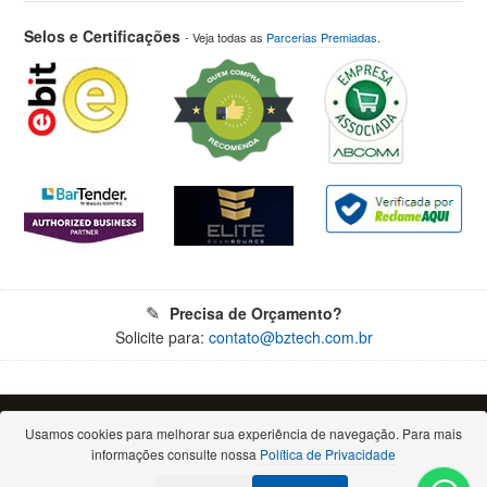
Selos e Certificações
- Veja todas as
Parcerias Premiadas
.
Precisa de Orçamento?
Solicite para:
contato@bztech.com.br
© 2026 - Todos os direitos reservados. Proibida a reprodução total ou parcial.
Bz Tech Automação Comercial Ltda - CNPJ: 11.460.004/0001-79
Usamos cookies para melhorar sua experiência de navegação. Para mais
Rua Padre Anchieta, 2050 - Bigorrilho - 80730-000 - Curitiba/PR
informações consulte nossa
Política de Privacidade
(Escritório comercial, atendimento apenas por e-mail ou telefone)