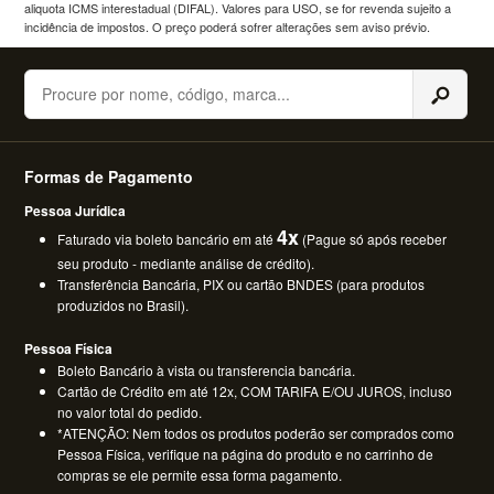
aliquota ICMS interestadual (DIFAL). Valores para USO, se for revenda sujeito a
incidência de impostos. O preço poderá sofrer alterações sem aviso prévio.
Buscar
Formas de Pagamento
Pessoa Jurídica
4x
Faturado via boleto bancário em até
(Pague só após receber
seu produto - mediante análise de crédito).
Transferência Bancária, PIX ou cartão BNDES (para produtos
produzidos no Brasil).
Pessoa Física
Boleto Bancário à vista ou transferencia bancária.
Cartão de Crédito em até 12x, COM TARIFA E/OU JUROS, incluso
no valor total do pedido.
*ATENÇÃO: Nem todos os produtos poderão ser comprados como
Pessoa Física, verifique na página do produto e no carrinho de
compras se ele permite essa forma pagamento.