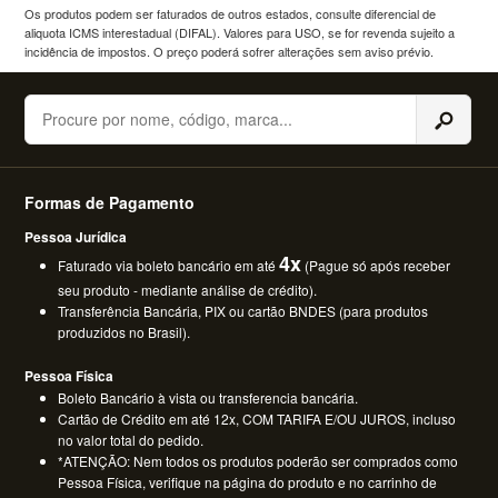
Os produtos podem ser faturados de outros estados, consulte diferencial de
aliquota ICMS interestadual (DIFAL). Valores para USO, se for revenda sujeito a
incidência de impostos. O preço poderá sofrer alterações sem aviso prévio.
Buscar
Formas de Pagamento
Pessoa Jurídica
4x
Faturado via boleto bancário em até
(Pague só após receber
seu produto - mediante análise de crédito).
Transferência Bancária, PIX ou cartão BNDES (para produtos
produzidos no Brasil).
Pessoa Física
Boleto Bancário à vista ou transferencia bancária.
Cartão de Crédito em até 12x, COM TARIFA E/OU JUROS, incluso
no valor total do pedido.
*ATENÇÃO: Nem todos os produtos poderão ser comprados como
Pessoa Física, verifique na página do produto e no carrinho de