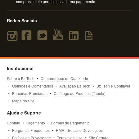
compras se ele permite essa forma pagamento.
Redes Sociais
Institucional
Sobre a Bz Tech
Compromisso de Qualidade
Opiniões e Comentários
Avaliação Bz Tech
Bz Tech é Confiável
Parcerias Premiadas
Catálogo de Produtos (Tabela)
Mapa do Site
Ajuda e Suporte
Contato
Orçamento
Formas de Pagamento
Perguntas Frequentes
RMA - Trocas e Devoluções
Política de Privacidade
Termos de Uso
Site Seguro