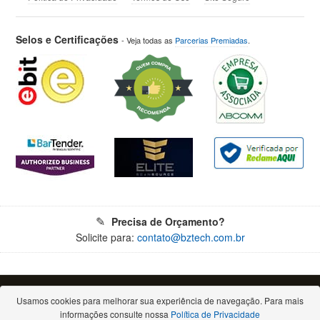
Selos e Certificações
- Veja todas as
Parcerias Premiadas
.
Precisa de Orçamento?
Solicite para:
contato@bztech.com.br
© 2026 - Todos os direitos reservados. Proibida a reprodução total ou parcial.
Bz Tech Automação Comercial Ltda - CNPJ: 11.460.004/0001-79
Usamos cookies para melhorar sua experiência de navegação. Para mais
Rua Padre Anchieta, 2050 - Bigorrilho - 80730-000 - Curitiba/PR
informações consulte nossa
Política de Privacidade