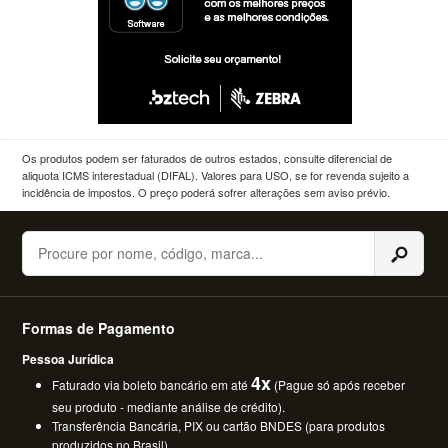
Os produtos podem ser faturados de outros estados, consulte diferencial de
aliquota ICMS interestadual (DIFAL). Valores para USO, se for revenda sujeito a
incidência de impostos. O preço poderá sofrer alterações sem aviso prévio.
Buscar
Formas de Pagamento
Pessoa Jurídica
4x
Faturado via boleto bancário em até
(Pague só após receber
seu produto - mediante análise de crédito).
Transferência Bancária, PIX ou cartão BNDES (para produtos
produzidos no Brasil).