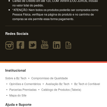
Cartão de Crédito em até 12x, COM TARIFA E/OU JUROS, incluso
no valor total do pedido.
*ATENÇÃO: Nem todos os produtos poderão ser comprados como
Pessoa Física, verifique na página do produto e no carrinho de
compras se ele permite essa forma pagamento.
Redes Sociais
Institucional
Sobre a Bz Tech
Compromisso de Qualidade
Opiniões e Comentários
Avaliação Bz Tech
Bz Tech é Confiável
Parcerias Premiadas
Catálogo de Produtos (Tabela)
Mapa do Site
Ajuda e Suporte