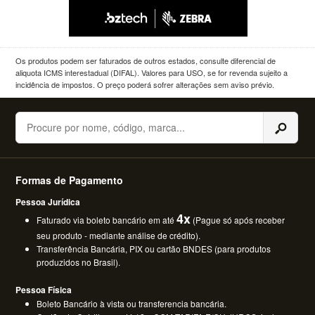
Os produtos podem ser faturados de outros estados, consulte diferencial de
aliquota ICMS interestadual (DIFAL). Valores para USO, se for revenda sujeito a
incidência de impostos. O preço poderá sofrer alterações sem aviso prévio.
Buscar
Formas de Pagamento
Pessoa Jurídica
4x
Faturado via boleto bancário em até
(Pague só após receber
seu produto - mediante análise de crédito).
Transferência Bancária, PIX ou cartão BNDES (para produtos
produzidos no Brasil).
Pessoa Física
Boleto Bancário à vista ou transferencia bancária.