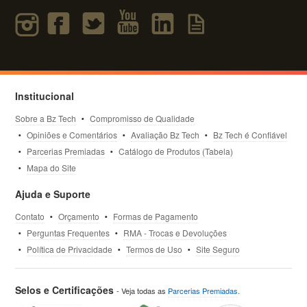
Institucional
Sobre a Bz Tech
Compromisso de Qualidade
Opiniões e Comentários
Avaliação Bz Tech
Bz Tech é Confiável
Parcerias Premiadas
Catálogo de Produtos (Tabela)
Mapa do Site
Ajuda e Suporte
Contato
Orçamento
Formas de Pagamento
Perguntas Frequentes
RMA - Trocas e Devoluções
Política de Privacidade
Termos de Uso
Site Seguro
Selos e Certificações
- Veja todas as
Parcerias Premiadas
.