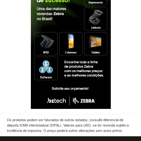
Os produtos podem ser faturados de outros estados, consulte diferencial de
aliquota ICMS interestadual (DIFAL). Valores para USO, se for revenda sujeito a
incidência de impostos. O preço poderá sofrer alterações sem aviso prévio.