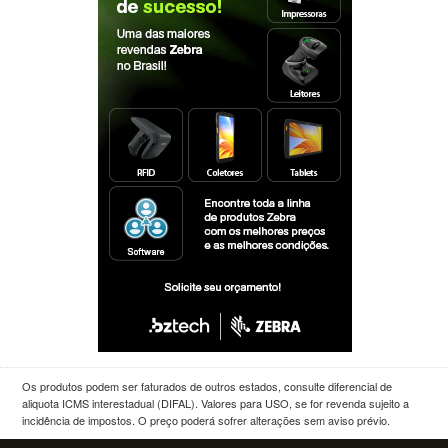
Os produtos podem ser faturados de outros estados, consulte diferencial de
aliquota ICMS interestadual (DIFAL). Valores para USO, se for revenda sujeito a
incidência de impostos. O preço poderá sofrer alterações sem aviso prévio.