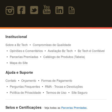
Institucional
Sobre a Bz Tech
Compromisso de Qualidade
Opiniões e Comentários
Avaliação Bz Tech
Bz Tech é Confiável
Parcerias Premiadas
Catálogo de Produtos (Tabela)
Mapa do Site
Ajuda e Suporte
Contato
Orçamento
Formas de Pagamento
Perguntas Frequentes
RMA - Trocas e Devoluções
Política de Privacidade
Termos de Uso
Site Seguro
Selos e Certificações
- Veja todas as
Parcerias Premiadas
.