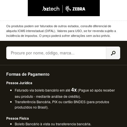
Os produtos podem ser faturados de outros estados, consulte diferencial de
aliquota ICMS interestadual (DIFAL). Valores para USO, se for revenda sujeito a
incidência de impostos. O preço poderá sofrer alterações sem aviso prévio.
Buscar
Formas de Pagamento
Pessoa Jurídica
4x
Faturado via boleto bancário em até
(Pague só após receber
seu produto - mediante análise de crédito).
Transferência Bancária, PIX ou cartão BNDES (para produtos
produzidos no Brasil).
Pessoa Física
Boleto Bancário à vista ou transferencia bancária.