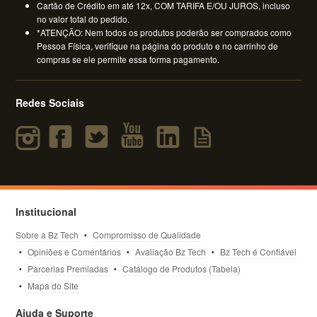
Cartão de Crédito em até 12x, COM TARIFA E/OU JUROS, incluso
no valor total do pedido.
*ATENÇÃO: Nem todos os produtos poderão ser comprados como
Pessoa Física, verifique na página do produto e no carrinho de
compras se ele permite essa forma pagamento.
Redes Sociais
Institucional
Sobre a Bz Tech
Compromisso de Qualidade
Opiniões e Comentários
Avaliação Bz Tech
Bz Tech é Confiável
Parcerias Premiadas
Catálogo de Produtos (Tabela)
Mapa do Site
Ajuda e Suporte