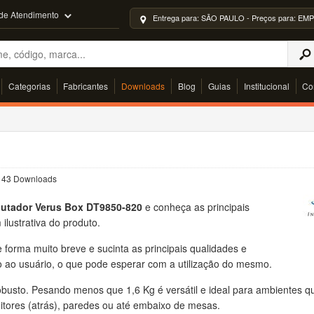
 de Atendimento
Entrega para: SÃO PAULO - Preços para: 
Categorias
Fabricantes
Downloads
Blog
Guias
Institucional
Co
 | 43 Downloads
utador Verus Box DT9850-820
e conheça as principais
ilustrativa do produto.
forma muito breve e sucinta as principais qualidades e
do ao usuário, o que pode esperar com a utilização do mesmo.
obusto. Pesando menos que 1,6 Kg é versátil e ideal para ambientes q
tores (atrás), paredes ou até embaixo de mesas.