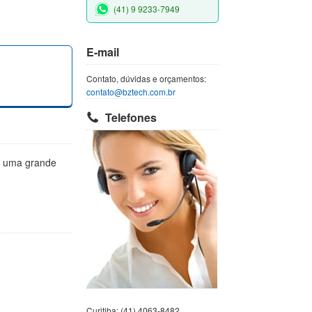
(41) 9 9233-7949
E-mail
Contato, dúvidas e orçamentos:
contato@bztech.com.br
Telefones
m uma grande
Curitiba: (41) 4063-8482