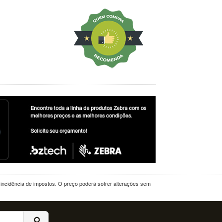
a incidência de impostos. O preço poderá sofrer alterações sem