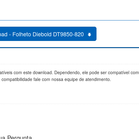
ad - Folheto Diebold DT9850-820
tíveis com este download. Dependendo, ele pode ser compatível co
a compatibilidade fale com nossa equipe de atendimento.
ua Pergunta