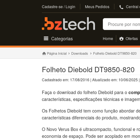
Cadastre-se / Login
Meus Pedidos
Central
Buscar
Categorias
Home
Ofertas
Página Inicial
Downloads
Folheto Diebold DT9850-820
Folheto Diebold DT9850-820
Cadastrado em: 17/08/2016 | Atualizado em: 10/06/2025
Faça o download do folheto Diebold para o
comp
características, especificações técnicas e imagem 
Os Folhetos Diebold tem como função abordar de 
características diferenciais do produto, mostran
O Novo Verus Box é ultracompacto, funcional e r
economia de espaço. Pode ser acoplado em moni