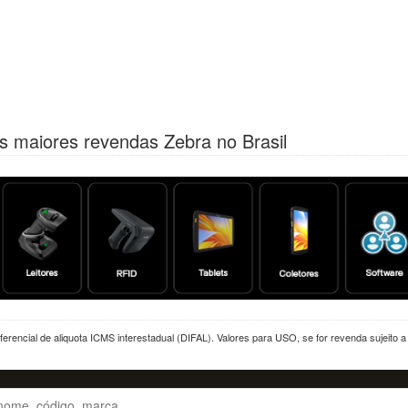
s maiores revendas Zebra no Brasil
erencial de aliquota ICMS interestadual (DIFAL). Valores para USO, se for revenda sujeito 