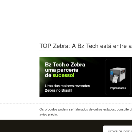
TOP Zebra: A Bz Tech está entre a
Os produtos podem ser faturados de outros estados, consulte dif
aviso prévio.
Buscar