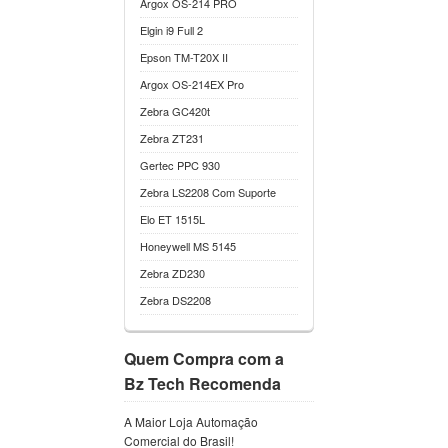
Argox OS-214 PRO
Elgin i9 Full 2
Epson TM-T20X II
Argox OS-214EX Pro
Zebra GC420t
Zebra ZT231
Gertec PPC 930
Zebra LS2208 Com Suporte
Elo ET 1515L
Honeywell MS 5145
Zebra ZD230
Zebra DS2208
Quem Compra com a
Bz Tech Recomenda
A Maior Loja Automação
Comercial do Brasil!