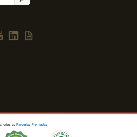
ja todas as
Parcerias Premiadas
.