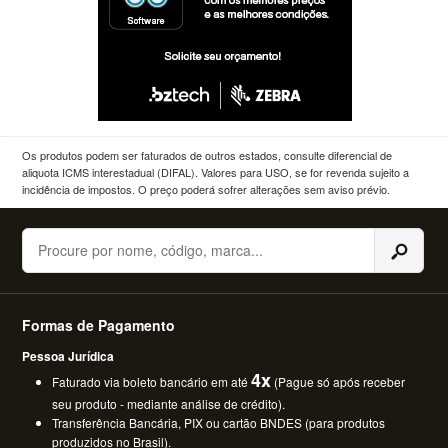
Os produtos podem ser faturados de outros estados, consulte diferencial de
aliquota ICMS interestadual (DIFAL). Valores para USO, se for revenda sujeito a
incidência de impostos. O preço poderá sofrer alterações sem aviso prévio.
Buscar
Formas de Pagamento
Pessoa Jurídica
4x
Faturado via boleto bancário em até
(Pague só após receber
seu produto - mediante análise de crédito).
Transferência Bancária, PIX ou cartão BNDES (para produtos
produzidos no Brasil).