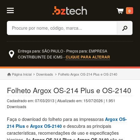
0
Buscar
Entrega para: SÃO PAULO - Preços para: EMPRESA
CONTRIBUINTE DE ICMS -
CLIQUE PARA ALTERAR
Página Inicial
Downloads
Folheto Argox OS-214 Plus e OS-2140
Folheto Argox OS-214 Plus e OS-2140
Cadastrado em: 07/03/2013 | Atualizado em: 15/07/2026 | 1.951
Downloads
Faça o download do folheto para as impressoras
Argox OS-
214 Plus
e
Argox OS-2140
e descubra as principais
características, recomendações de uso e especificações
técnicas. As
Argox OS-214 Plus
e
Argox OS-2140
são as