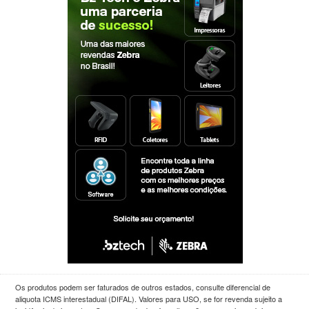
Os produtos podem ser faturados de outros estados, consulte diferencial de
aliquota ICMS interestadual (DIFAL). Valores para USO, se for revenda sujeito a