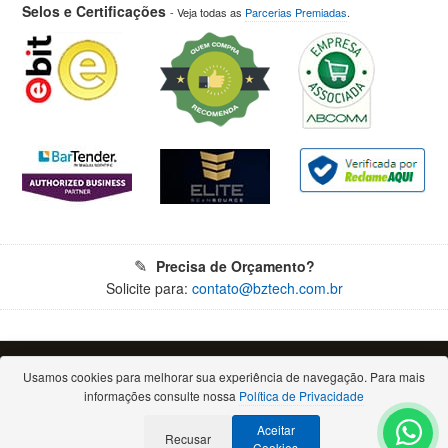
Selos e Certificações
- Veja todas as
Parcerias Premiadas
.
Precisa de Orçamento?
Solicite para:
contato@bztech.com.br
© 2026 - Todos os direitos reservados. Proibida a reprodução total ou parcial.
Bz Tech Automação Comercial Ltda - CNPJ: 11.460.004/0001-79
Usamos cookies para melhorar sua experiência de navegação. Para mais
Rua Padre Anchieta, 2050 - Bigorrilho - 80730-000 - Curitiba/PR
informações consulte nossa
Política de Privacidade
(Escritório comercial, atendimento apenas por e-mail ou telefone)
Aceitar
Recusar
Cookies