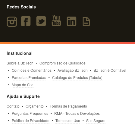
Redes Sociais
Institucional
Sobre a Bz Tech
Compromisso de Qualidade
Opiniões e Comentários
Avaliação Bz Tech
Bz Tech é Confiável
Parcerias Premiadas
Catálogo de Produtos (Tabela)
Mapa do Site
Ajuda e Suporte
Contato
Orçamento
Formas de Pagamento
Perguntas Frequentes
RMA - Trocas e Devoluções
Política de Privacidade
Termos de Uso
Site Seguro