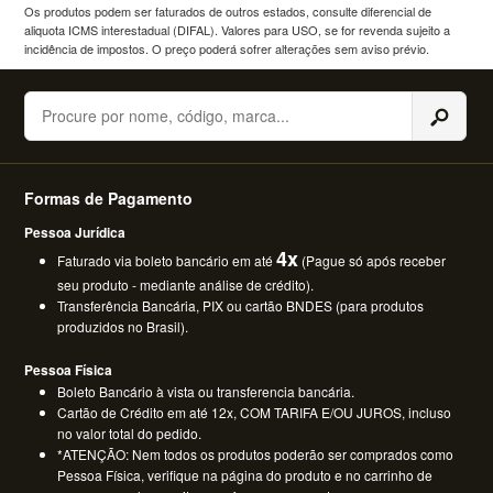
Os produtos podem ser faturados de outros estados, consulte diferencial de
aliquota ICMS interestadual (DIFAL). Valores para USO, se for revenda sujeito a
incidência de impostos. O preço poderá sofrer alterações sem aviso prévio.
Buscar
Formas de Pagamento
Pessoa Jurídica
4x
Faturado via boleto bancário em até
(Pague só após receber
seu produto - mediante análise de crédito).
Transferência Bancária, PIX ou cartão BNDES (para produtos
produzidos no Brasil).
Pessoa Física
Boleto Bancário à vista ou transferencia bancária.
Cartão de Crédito em até 12x, COM TARIFA E/OU JUROS, incluso
no valor total do pedido.
*ATENÇÃO: Nem todos os produtos poderão ser comprados como
Pessoa Física, verifique na página do produto e no carrinho de