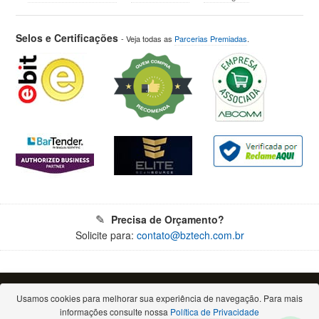
Selos e Certificações
- Veja todas as
Parcerias Premiadas
.
Precisa de Orçamento?
Solicite para:
contato@bztech.com.br
© 2026 - Todos os direitos reservados. Proibida a reprodução total ou parcial.
Bz Tech Automação Comercial Ltda - CNPJ: 11.460.004/0001-79
Usamos cookies para melhorar sua experiência de navegação. Para mais
Rua Padre Anchieta, 2050 - Bigorrilho - 80730-000 - Curitiba/PR
informações consulte nossa
Política de Privacidade