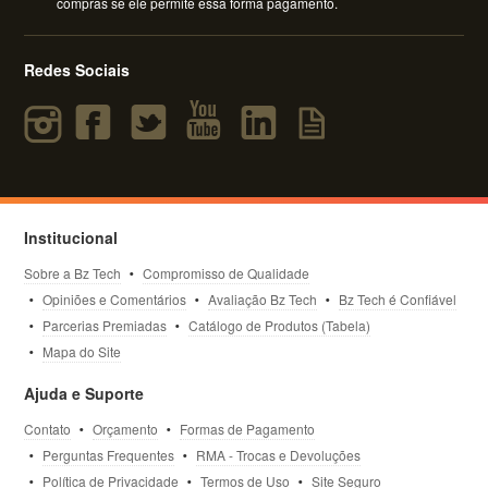
compras se ele permite essa forma pagamento.
Redes Sociais
Institucional
Sobre a Bz Tech
Compromisso de Qualidade
Opiniões e Comentários
Avaliação Bz Tech
Bz Tech é Confiável
Parcerias Premiadas
Catálogo de Produtos (Tabela)
Mapa do Site
Ajuda e Suporte
Contato
Orçamento
Formas de Pagamento
Perguntas Frequentes
RMA - Trocas e Devoluções
Política de Privacidade
Termos de Uso
Site Seguro