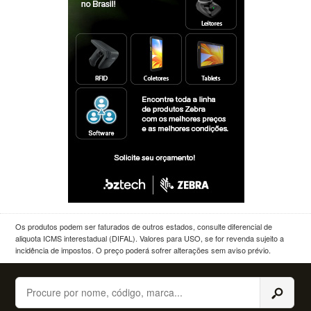
Os produtos podem ser faturados de outros estados, consulte diferencial de
aliquota ICMS interestadual (DIFAL). Valores para USO, se for revenda sujeito a
incidência de impostos. O preço poderá sofrer alterações sem aviso prévio.
Buscar