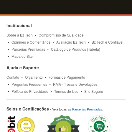
Institucional
Sobre a Bz Tech
Compromisso de Qualidade
Opiniões e Comentários
Avaliação Bz Tech
Bz Tech é Confiável
Parcerias Premiadas
Catálogo de Produtos (Tabela)
Mapa do Site
Ajuda e Suporte
Contato
Orçamento
Formas de Pagamento
Perguntas Frequentes
RMA - Trocas e Devoluções
Política de Privacidade
Termos de Uso
Site Seguro
Selos e Certificações
- Veja todas as
Parcerias Premiadas
.