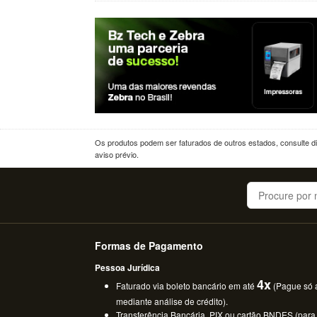
Os produtos podem ser faturados de outros estados, consulte dif
aviso prévio.
Buscar
Formas de Pagamento
Pessoa Jurídica
4x
Faturado via boleto bancário em até
(Pague só a
mediante análise de crédito).
Transferência Bancária, PIX ou cartão BNDES (para