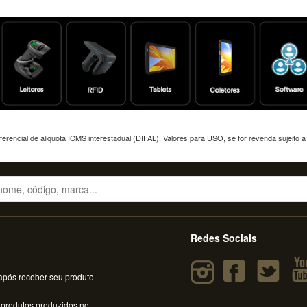
erencial de aliquota ICMS interestadual (DIFAL). Valores para USO, se for revenda sujeito 
Redes Sociais
pós receber seu produto -
 produtos produzidos no