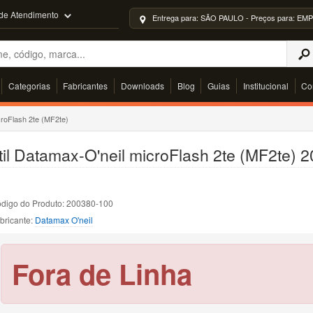
 de Atendimento
Entrega para: SÃO PAULO - Preços para: 
Categorias
Fabricantes
Downloads
Blog
Guias
Institucional
Co
croFlash 2te (MF2te)
til Datamax-O'neil microFlash 2te (MF2te) 2
digo do Produto: 200380-100
bricante:
Datamax O'neil
Fora de Linha