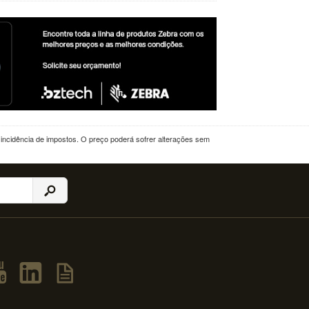
a incidência de impostos. O preço poderá sofrer alterações sem