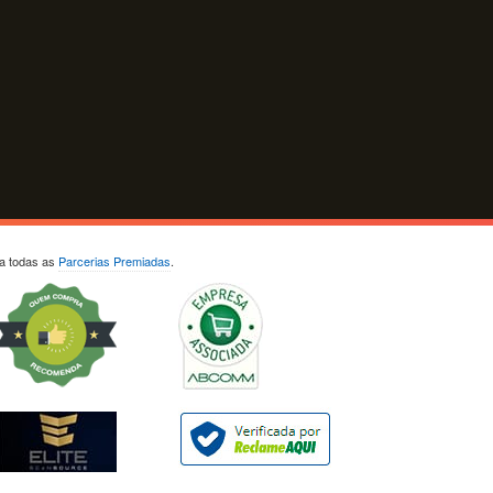
ja todas as
Parcerias Premiadas
.