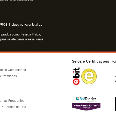
OS, incluso no valor total do
mprados como Pessoa Física,
mpras se ele permite essa forma
Selos e Certificações
- Ve
ões e Comentários
s Premiadas
untas Frequentes
Termos de Uso