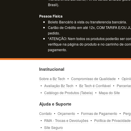
Brasil).
Pessoa Física
Boleto Bancário à vista ou transferencia bancária.
Cartão de Crédito em até 12x, COM TARIFA E/OU JUR
pedido.
*ATENÇÃO: Nem todos os produtos poderão ser co
verifique na página do produto e no carrinho de co
pagamento.
Institucional
Sobre a Bz Tech
Compromisso de Qualidade
Opini
Avaliação Bz Tech
Bz Tech é Confiável
Parceria
Catálogo de Produtos (Tabela)
Mapa do Site
Ajuda e Suporte
Contato
Orçamento
Formas de Pagamento
Perg
RMA - Trocas e Devoluções
Política de Privacidade
Site Seguro