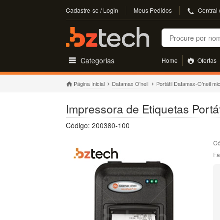
Cadastre-se / Login
Meus Pedidos
Central
Buscar
Categorias
Home
Ofertas
Página Inicial
Datamax O'neil
Portátil Datamax-O'neil mi
Impressora de Etiquetas Portá
Código: 200380-100
Có
Fa