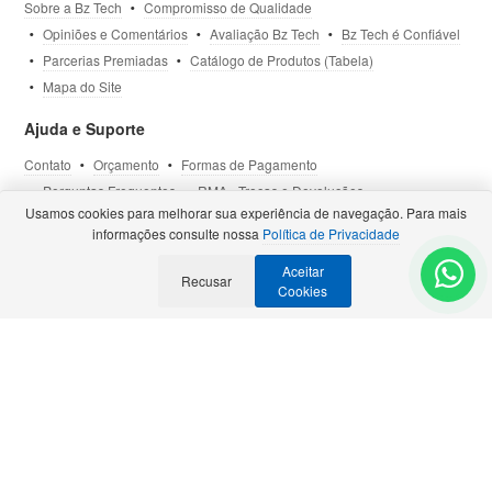
Sobre a Bz Tech
Compromisso de Qualidade
Opiniões e Comentários
Avaliação Bz Tech
Bz Tech é Confiável
Parcerias Premiadas
Catálogo de Produtos (Tabela)
Mapa do Site
Ajuda e Suporte
Contato
Orçamento
Formas de Pagamento
Perguntas Frequentes
RMA - Trocas e Devoluções
Usamos cookies para melhorar sua experiência de navegação. Para mais
Política de Privacidade
Termos de Uso
Site Seguro
informações consulte nossa
Política de Privacidade
Aceitar
Selos e Certificações
Recusar
- Veja todas as
Parcerias Premiadas
.
Cookies