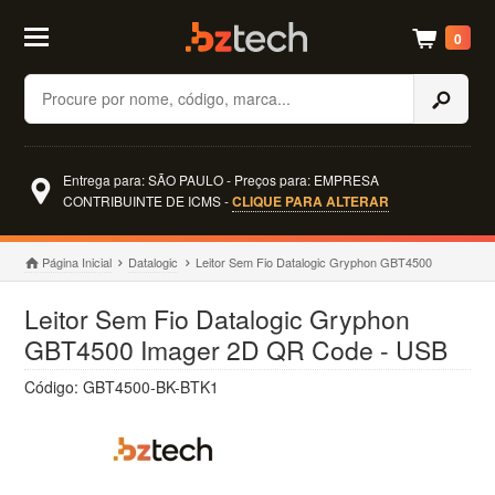
0
Buscar
Entrega para: SÃO PAULO - Preços para: EMPRESA
CONTRIBUINTE DE ICMS -
CLIQUE PARA ALTERAR
Página Inicial
Datalogic
Leitor Sem Fio Datalogic Gryphon GBT4500
Leitor Sem Fio Datalogic Gryphon
GBT4500 Imager 2D QR Code - USB
Código: GBT4500-BK-BTK1