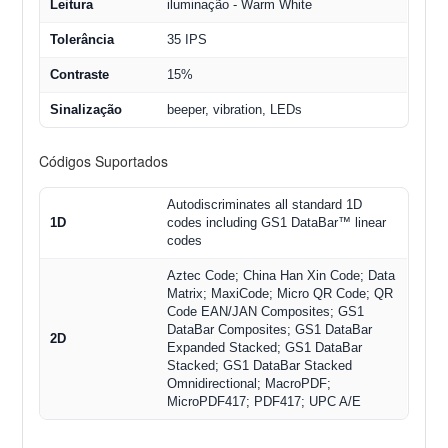
Leitura
iluminação - Warm White
Tolerância
35 IPS
Contraste
15%
Sinalização
beeper, vibration, LEDs
Códigos Suportados
Autodiscriminates all standard 1D
1D
codes including GS1 DataBar™ linear
codes
Aztec Code; China Han Xin Code; Data
Matrix; MaxiCode; Micro QR Code; QR
Code EAN/JAN Composites; GS1
DataBar Composites; GS1 DataBar
2D
Expanded Stacked; GS1 DataBar
Stacked; GS1 DataBar Stacked
Omnidirectional; MacroPDF;
MicroPDF417; PDF417; UPC A/E