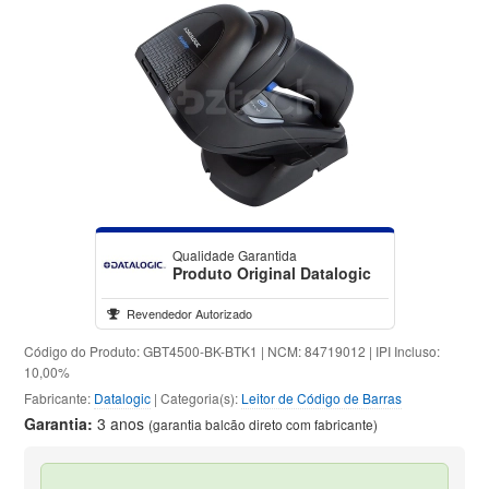
Qualidade Garantida
Produto Original Datalogic
Revendedor Autorizado
Código do Produto: GBT4500-BK-BTK1 | NCM: 84719012 | IPI Incluso:
10,00%
Fabricante:
Datalogic
| Categoria(s):
Leitor de Código de Barras
Garantia:
3 anos
(garantia balcão direto com fabricante)