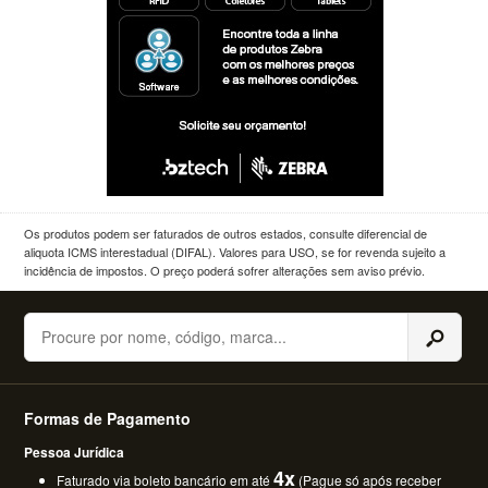
Os produtos podem ser faturados de outros estados, consulte diferencial de
aliquota ICMS interestadual (DIFAL). Valores para USO, se for revenda sujeito a
incidência de impostos. O preço poderá sofrer alterações sem aviso prévio.
Buscar
Formas de Pagamento
Pessoa Jurídica
4x
Faturado via boleto bancário em até
(Pague só após receber