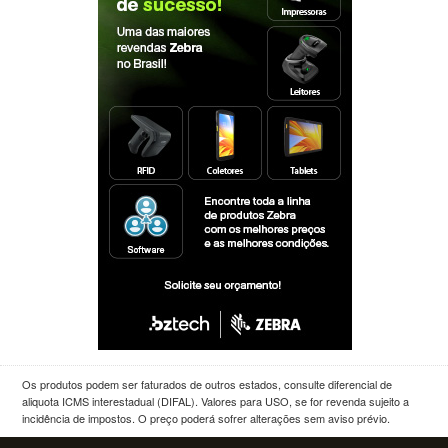
Os produtos podem ser faturados de outros estados, consulte diferencial de
aliquota ICMS interestadual (DIFAL). Valores para USO, se for revenda sujeito a
incidência de impostos. O preço poderá sofrer alterações sem aviso prévio.