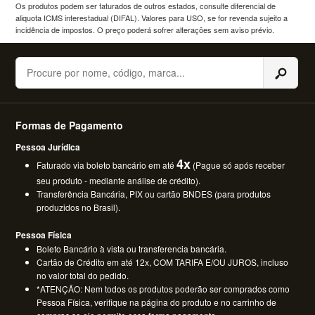
Os produtos podem ser faturados de outros estados, consulte diferencial de
aliquota ICMS interestadual (DIFAL). Valores para USO, se for revenda sujeito a
incidência de impostos. O preço poderá sofrer alterações sem aviso prévio.
Buscar
Formas de Pagamento
Pessoa Jurídica
4x
Faturado via boleto bancário em até
(Pague só após receber
seu produto - mediante análise de crédito).
Transferência Bancária, PIX ou cartão BNDES (para produtos
produzidos no Brasil).
Pessoa Física
Boleto Bancário à vista ou transferencia bancária.
Cartão de Crédito em até 12x, COM TARIFA E/OU JUROS, incluso
no valor total do pedido.
*ATENÇÃO: Nem todos os produtos poderão ser comprados como
Pessoa Física, verifique na página do produto e no carrinho de