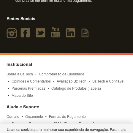
compras se ele permite essa forma pagamento.
Redes Sociais
Institucional
Sobre a Bz Tech
Compromisso de Qualidade
Opiniões e Comentários
Avaliação Bz Tech
Bz Tech é Confiável
Parcerias Premiadas
Catálogo de Produtos (Tabela)
Mapa do Site
Ajuda e Suporte
Contato
Orçamento
Formas de Pagamento
Perguntas Frequentes
RMA - Trocas e Devoluções
Usamos cookies para melhorar sua experiência de navegação. Para mais
Política de Privacidade
Termos de Uso
Site Seguro