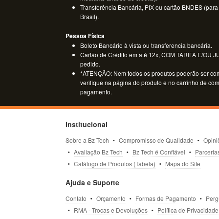
Transferência Bancária, PIX ou cartão BNDES (para
Brasil).
Pessoa Física
Boleto Bancário à vista ou transferencia bancária.
Cartão de Crédito em até 12x, COM TARIFA E/OU JUR
pedido.
*ATENÇÃO: Nem todos os produtos poderão ser co
verifique na página do produto e no carrinho de co
pagamento.
Institucional
Sobre a Bz Tech
Compromisso de Qualidade
Opini
Avaliação Bz Tech
Bz Tech é Confiável
Parceria
Catálogo de Produtos (Tabela)
Mapa do Site
Ajuda e Suporte
Contato
Orçamento
Formas de Pagamento
Perg
RMA - Trocas e Devoluções
Política de Privacidade