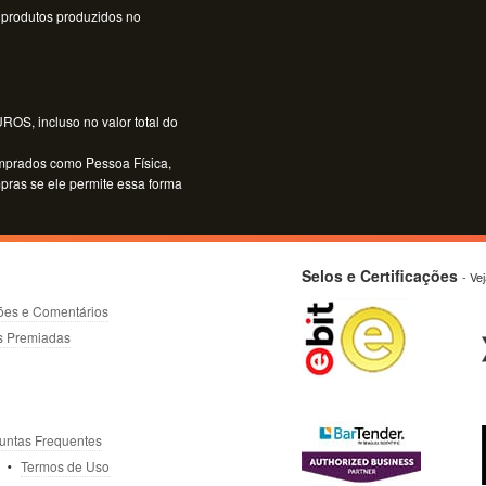
 produtos produzidos no
OS, incluso no valor total do
mprados como Pessoa Física,
mpras se ele permite essa forma
Selos e Certificações
- Ve
ões e Comentários
s Premiadas
untas Frequentes
Termos de Uso