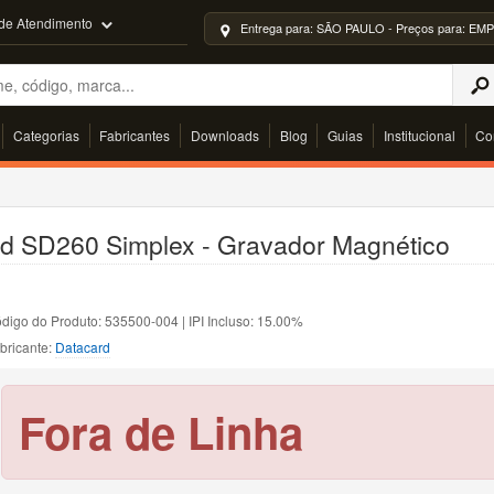
 de Atendimento
Entrega para: SÃO PAULO - Preços para: 
Categorias
Fabricantes
Downloads
Blog
Guias
Institucional
Co
rd SD260 Simplex - Gravador Magnético
digo do Produto: 535500-004 | IPI Incluso: 15.00%
bricante:
Datacard
Fora de Linha