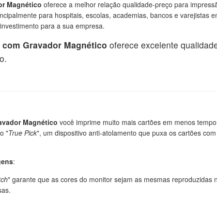
or Magnético
oferece a melhor relação qualidade-preço para impressã
ncipalmente para hospitais, escolas, academias, bancos e varejistas e
 investimento para a sua empresa.
 com Gravador Magnético
oferece excelente qualidade 
o.
avador Magnético
você imprime muito mais cartões em menos tempo. 
o "
True Pick
", um dispositivo anti-atolamento que puxa os cartões c
gens
:
tch
" garante que as cores do monitor sejam as mesmas reproduzidas n
sas.