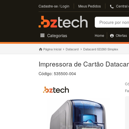
Cadastre-se / Login
Meus Pedidos
Central
Buscar
Categorias
Home
Ofertas
Página Inicial
Datacard
Datacard SD260 Simplex
Impressora de Cartão Dataca
Código: 535500-004
Có
Fa