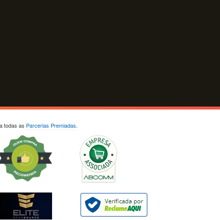
ja todas as
Parcerias Premiadas
.