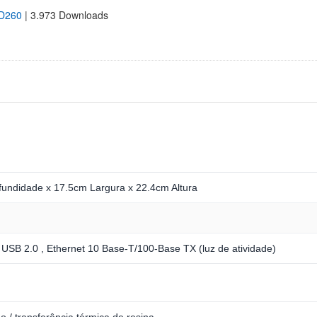
SD260
| 3.973 Downloads
undidade x 17.5cm Largura x 22.4cm Altura
 USB 2.0 , Ethernet 10 Base-T/100-Base TX (luz de atividade)
o / transferência térmica de resina