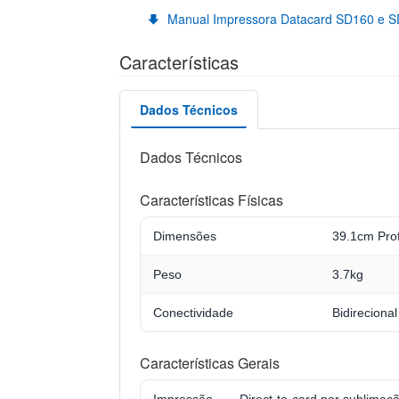
Manual Impressora Datacard SD160 e 
Características
Dados Técnicos
Dados Técnicos
Características Físicas
Dimensões
39.1cm Prof
Peso
3.7kg
Conectividade
Bidirecional
Características Gerais
Impressão
Direct-to-card por sublimaçã