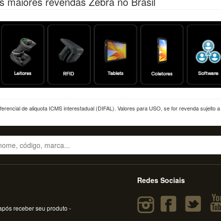
s maiores revendas Zebra no Brasil
erencial de aliquota ICMS interestadual (DIFAL). Valores para USO, se for revenda sujeito 
Redes Sociais
pós receber seu produto -