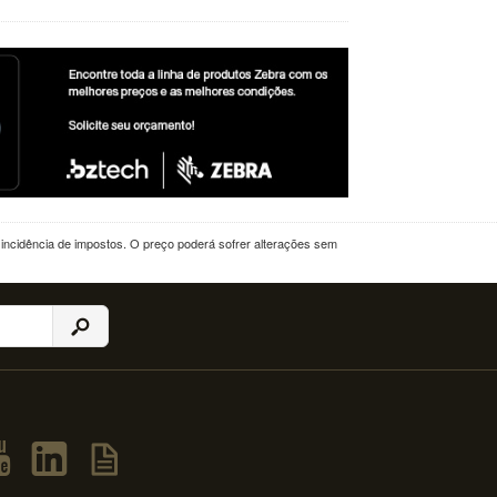
a incidência de impostos. O preço poderá sofrer alterações sem