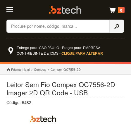
0
Buscar
Entrega para: SÃO PAULO - Preços para: EMPRESA
CONTRIBUINTE DE ICMS -
CLIQUE PARA ALTERAR
Página Inicial
Compex
Compex QC7556-2D
Leitor Sem Fio Compex QC7556-2D
Imager 2D QR Code - USB
Código: 5482