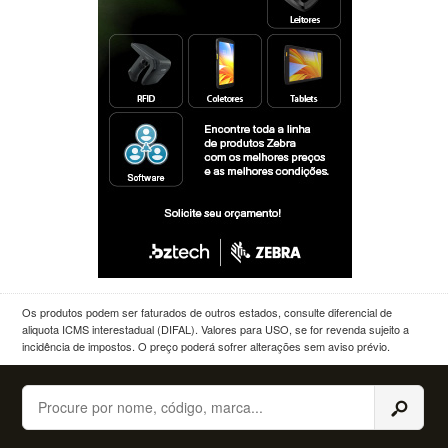
Os produtos podem ser faturados de outros estados, consulte diferencial de
aliquota ICMS interestadual (DIFAL). Valores para USO, se for revenda sujeito a
incidência de impostos. O preço poderá sofrer alterações sem aviso prévio.
Buscar