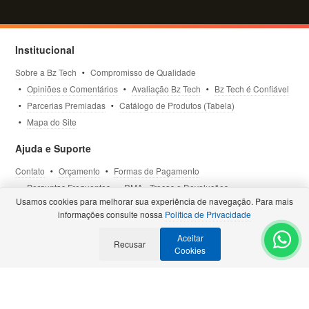
Institucional
Sobre a Bz Tech
Compromisso de Qualidade
Opiniões e Comentários
Avaliação Bz Tech
Bz Tech é Confiável
Parcerias Premiadas
Catálogo de Produtos (Tabela)
Mapa do Site
Ajuda e Suporte
Contato
Orçamento
Formas de Pagamento
Perguntas Frequentes
RMA - Trocas e Devoluções
Usamos cookies para melhorar sua experiência de navegação. Para mais
Política de Privacidade
Termos de Uso
Site Seguro
informações consulte nossa
Política de Privacidade
Aceitar
Selos e Certificações
Recusar
- Veja todas as
Parcerias Premiadas
.
Cookies