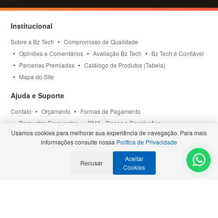
Institucional
Sobre a Bz Tech
Compromisso de Qualidade
Opiniões e Comentários
Avaliação Bz Tech
Bz Tech é Confiável
Parcerias Premiadas
Catálogo de Produtos (Tabela)
Mapa do Site
Ajuda e Suporte
Contato
Orçamento
Formas de Pagamento
Perguntas Frequentes
RMA - Trocas e Devoluções
Usamos cookies para melhorar sua experiência de navegação. Para mais
Política de Privacidade
Termos de Uso
Site Seguro
informações consulte nossa
Política de Privacidade
Aceitar
Recusar
Selos e Certificações
- Veja todas as
Parcerias Premiadas
.
Cookies