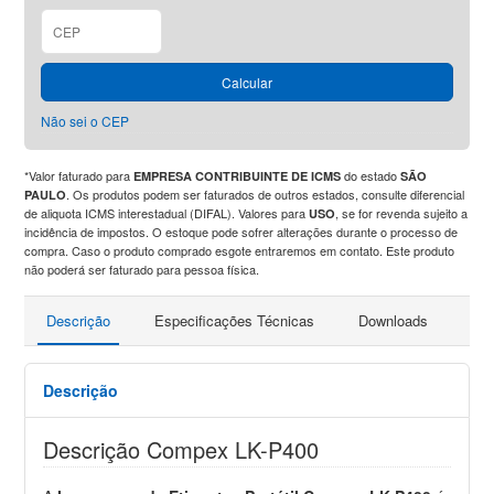
Calcular
Não sei o CEP
*Valor faturado para
do estado
EMPRESA CONTRIBUINTE DE ICMS
SÃO
. Os produtos podem ser faturados de outros estados, consulte diferencial
PAULO
de aliquota ICMS interestadual (DIFAL). Valores para
, se for revenda sujeito a
USO
incidência de impostos. O estoque pode sofrer alterações durante o processo de
compra. Caso o produto comprado esgote entraremos em contato. Este produto
não poderá ser faturado para pessoa física.
Descrição
Especificações Técnicas
Downloads
Pro
Descrição
Descrição Compex LK-P400