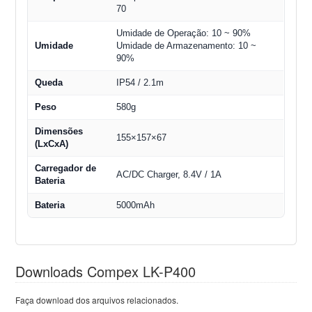
70
Umidade de Operação: 10 ~ 90%
Umidade
Umidade de Armazenamento: 10 ~
90%
Queda
IP54 / 2.1m
Peso
580g
Dimensões
155×157×67
(LxCxA)
Carregador de
AC/DC Charger, 8.4V / 1A
Bateria
Bateria
5000mAh
Downloads Compex LK-P400
Faça download dos arquivos relacionados.