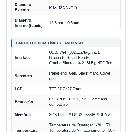
Diametro
Max. Ø 57.5mm
Externo
Diametro
12.5mm ± 0.5mm
Interno (tubete)
CARACTERÍSTICAS FÍSICAS E AMBIENTAIS
USB, Wi-Fi(802.11a/b/g/n/ac),
Interface
Bluetooth Smart Ready
Combo(Bluetooth4.2+BLE), NFC Tag
Paper end, Gap, Black mark, Cover
Sensores
open
LCD
TFT 27.7 *27.7mm
ESC/POS, CPCL, ZPL Command
Emulação
compatible
Memória
8GB Flash // DDR3 256MB SDRAM
Temperatura de Operação: -20 ~ 50
Temperatura
Temperatura de Armazenamento: -30 ~