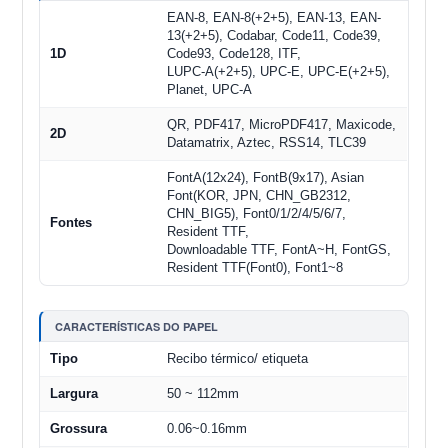
EAN-8, EAN-8(+2+5), EAN-13, EAN-
13(+2+5), Codabar, Code11, Code39,
1D
Code93, Code128, ITF,
LUPC-A(+2+5), UPC-E, UPC-E(+2+5),
Planet, UPC-A
QR, PDF417, MicroPDF417, Maxicode,
2D
Datamatrix, Aztec, RSS14, TLC39
FontA(12x24), FontB(9x17), Asian
Font(KOR, JPN, CHN_GB2312,
CHN_BIG5), Font0/1/2/4/5/6/7,
Fontes
Resident TTF,
Downloadable TTF, FontA~H, FontGS,
Resident TTF(Font0), Font1~8
CARACTERÍSTICAS DO PAPEL
Tipo
Recibo térmico/ etiqueta
Largura
50 ~ 112mm
Grossura
0.06~0.16mm