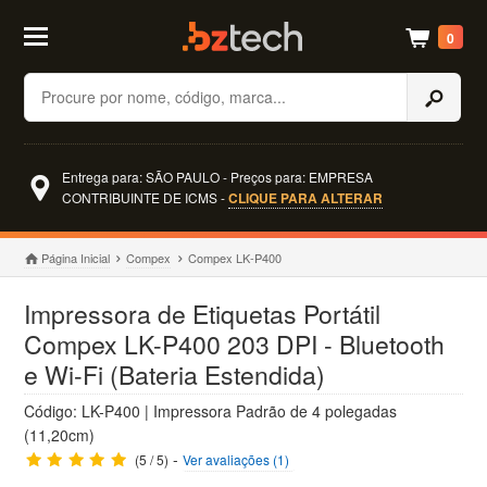
0
Buscar
Entrega para: SÃO PAULO - Preços para: EMPRESA
CONTRIBUINTE DE ICMS -
CLIQUE PARA ALTERAR
Página Inicial
Compex
Compex LK-P400
Impressora de Etiquetas Portátil
Compex LK-P400 203 DPI - Bluetooth
e Wi-Fi (Bateria Estendida)
Código: LK-P400 | Impressora Padrão de 4 polegadas
(11,20cm)
-
(5 / 5)
Ver avaliações (1)