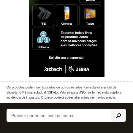
Os produtos podem ser faturados de outros estados, consulte diferencial de
aliquota ICMS interestadual (DIFAL). Valores para USO, se for revenda sujeito a
incidência de impostos. O preço poderá sofrer alterações sem aviso prévio.
Buscar