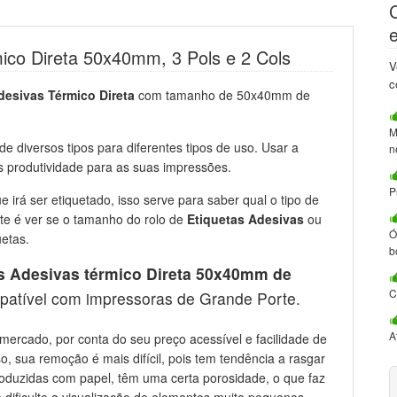
mico Direta 50x40mm, 3 Pols e 2 Cols
V
c
desivas Térmico Direta
com tamanho de 50x40mm de
M
e diversos tipos para diferentes tipos de uso. Usar a
n
s produtividade para as suas impressões.
P
e irá ser etiquetado, isso serve para saber qual o tipo de
nte é ver se o tamanho do rolo de
Etiquetas Adesivas
ou
Ó
etas.
b
s Adesivas térmico Direta 50x40mm de
C
patível com impressoras de Grande Porte.
A
ercado, por conta do seu preço acessível e facilidade de
so, sua remoção é mais difícil, pois tem tendência a rasgar
roduzidas com papel, têm uma certa porosidade, o que faz
dificulte a visualização de elementos muito pequenos.