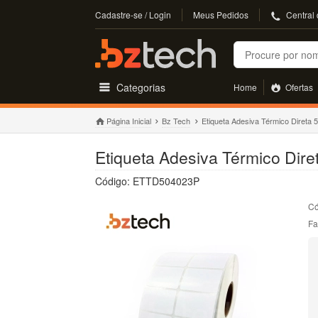
Cadastre-se / Login
Meus Pedidos
Central
Buscar
Categorias
Home
Ofertas
Página Inicial
Bz Tech
Etiqueta Adesiva Térmico Direta 
Etiqueta Adesiva Térmico Dire
Código: ETTD504023P
Có
Fa