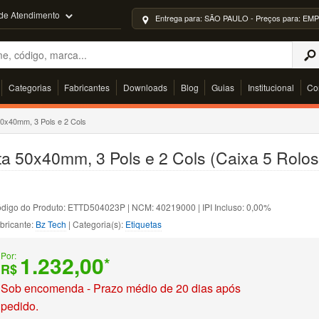
 de Atendimento
Entrega para: SÃO PAULO - Preços para: 
Categorias
Fabricantes
Downloads
Blog
Guias
Institucional
Co
50x40mm, 3 Pols e 2 Cols
ta 50x40mm, 3 Pols e 2 Cols (Caixa 5 Rolos)
digo do Produto: ETTD504023P | NCM: 40219000 | IPI Incluso: 0,00%
bricante:
Bz Tech
| Categoria(s):
Etiquetas
Por:
1.232,00
*
R$
Sob encomenda - Prazo médio de 20 dias após
pedido.