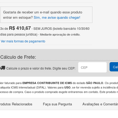
Gostaria de receber um e-mail quando esse produto
entrar em estoque?
Sim, me avise quando chegar!
R$ 410,67
3x de
- SEM JUROS (boleto bancário 10/30/60
dias para pessoa jurídica)
- Mediante aprovação de crédito.
Ver mais formas de pagamento
Cálculo de Frete:
Cal
Calcule o prazo e valor do frete. Digite seu CEP:
alor faturado para
do estado
. Os produt
EMPRESA CONTRIBUINTE DE ICMS
SÃO PAULO
 aliquota ICMS interestadual (DIFAL). Valores para
, se for revenda sujeito a incidênci
USO
ocesso de compra. Caso o produto comprado esgote entraremos em contato. Este produto nã
rodutos Relacionados
Faça sua Pergunta
Avaliações e Comentár