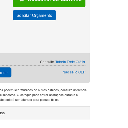
Solicitar Orçamento
Consulte
Tabela Frete Grátis
Não sei o CEP
cular
os podem ser faturados de outros estados, consulte diferencial
a de impostos. O estoque pode sofrer alterações durante o
o poderá ser faturado para pessoa física.
ios