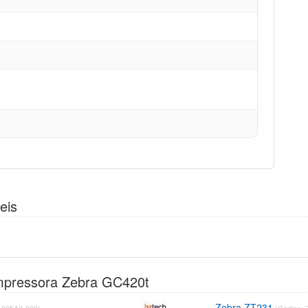
eis
mpressora Zebra GC420t
Zebra ZT231
1005A0-000)
(Código: