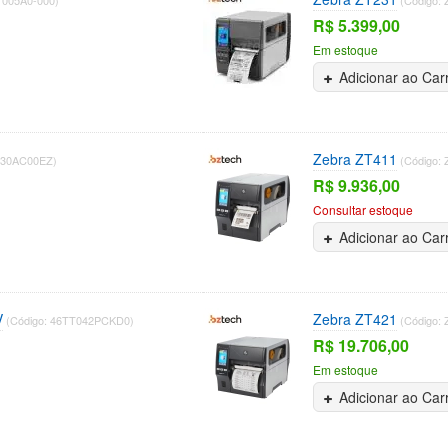
R$ 5.399,00
Em estoque
Adicionar ao Car
Zebra ZT411
-30AC00EZ)
(Código:
R$ 9.936,00
Consultar estoque
Adicionar ao Car
V
Zebra ZT421
(Código: 46TT042PCKD0)
(Código:
R$ 19.706,00
Em estoque
Adicionar ao Car