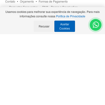
Contato
Orçamento
Formas de Pagamento
Perguntas Frequentes
RMA - Trocas e Devoluções
Usamos cookies para melhorar sua experiência de navegação. Para mais
Política de Privacidade
Termos de Uso
Site Seguro
informações consulte nossa
Política de Privacidade
Aceitar
Selos e Certificações
Recusar
- Veja todas as
Parcerias Premiadas
.
Cookies
Precisa de Orçamento?
Solicite para:
contato@bztech.com.br