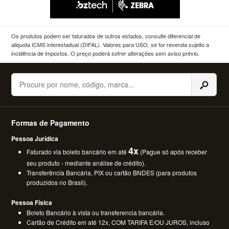
Os produtos podem ser faturados de outros estados, consulte diferencial de
aliquota ICMS interestadual (DIFAL). Valores para USO, se for revenda sujeito a
incidência de impostos. O preço poderá sofrer alterações sem aviso prévio.
Buscar
Formas de Pagamento
Pessoa Jurídica
4x
Faturado via boleto bancário em até
(Pague só após receber
seu produto - mediante análise de crédito).
Transferência Bancária, PIX ou cartão BNDES (para produtos
produzidos no Brasil).
Pessoa Física
Boleto Bancário à vista ou transferencia bancária.
Cartão de Crédito em até 12x, COM TARIFA E/OU JUROS, incluso