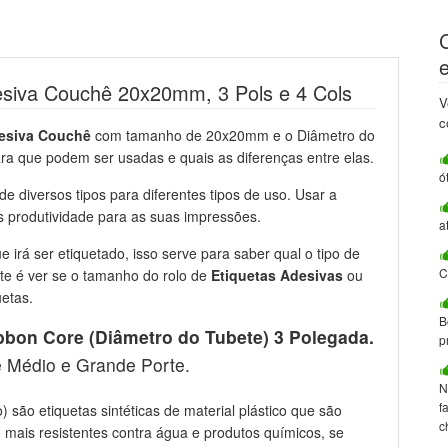
esiva Couchê 20x20mm, 3 Pols e 4 Cols
V
c
desiva Couchê
com tamanho de 20x20mm e o Diâmetro do
ra que podem ser usadas e quais as diferenças entre elas.
ó
e diversos tipos para diferentes tipos de uso. Usar a
s produtividade para as suas impressões.
a
e irá ser etiquetado, isso serve para saber qual o tipo de
C
nte é ver se o tamanho do rolo de
Etiquetas Adesivas
ou
etas.
B
bbon Core (Diâmetro do Tubete) 3 Polegada.
p
 Médio e Grande Porte.
N
f
) são etiquetas sintéticas de material plástico que são
c
mais resistentes contra água e produtos químicos, se