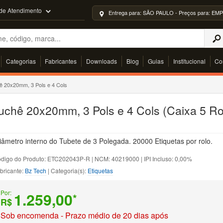
 de Atendimento
Entrega para: SÃO PAULO - Preços para: 
Categorias
Fabricantes
Downloads
Blog
Guias
Institucional
Co
ê 20x20mm, 3 Pols e 4 Cols
chê 20x20mm, 3 Pols e 4 Cols (Caixa 5 Rol
metro interno do Tubete de 3 Polegada. 20000 Etiquetas por rolo.
digo do Produto: ETC202043P-R | NCM: 40219000 | IPI Incluso: 0,00%
bricante:
Bz Tech
| Categoria(s):
Etiquetas
Por:
1.259,00
*
R$
Sob encomenda - Prazo médio de 20 dias após