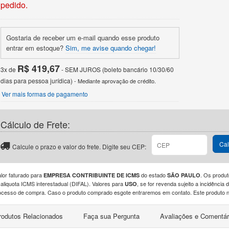
pedido.
Gostaria de receber um e-mail quando esse produto
entrar em estoque?
Sim, me avise quando chegar!
R$ 419,67
3x de
- SEM JUROS (boleto bancário 10/30/60
dias para pessoa jurídica)
- Mediante aprovação de crédito.
Ver mais formas de pagamento
Cálculo de Frete:
CEP
Cal
Calcule o prazo e valor do frete. Digite seu CEP:
alor faturado para
do estado
. Os produt
EMPRESA CONTRIBUINTE DE ICMS
SÃO PAULO
 aliquota ICMS interestadual (DIFAL). Valores para
, se for revenda sujeito a incidênci
USO
ocesso de compra. Caso o produto comprado esgote entraremos em contato. Este produto nã
rodutos Relacionados
Faça sua Pergunta
Avaliações e Comentár