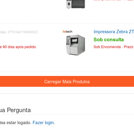
Impressora Zebra Z
digo: ZT51042-T0A0000Z)
Sob consulta
 90 dias após pedido.
Sob Encomenda - Prazo 
ua Pergunta
isa estar logado.
Fazer login.