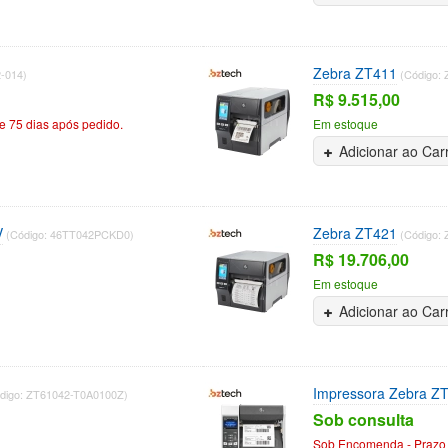
Zebra ZT411
2-014)
(Código:
R$ 9.515,00
 75 dias após pedido.
Em estoque
Adicionar ao Car
V
Zebra ZT421
(Código: 46TT042PCKD0)
(Código:
R$ 19.706,00
Em estoque
Adicionar ao Car
Impressora Zebra Z
digo: ZT61042-T0A0100Z)
Sob consulta
Sob Encomenda - Prazo 