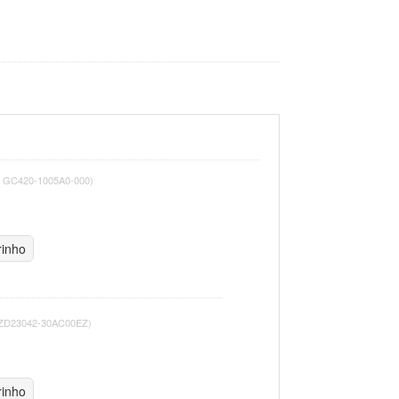
: GC420-1005A0-000)
rinho
 ZD23042-30AC00EZ)
rinho