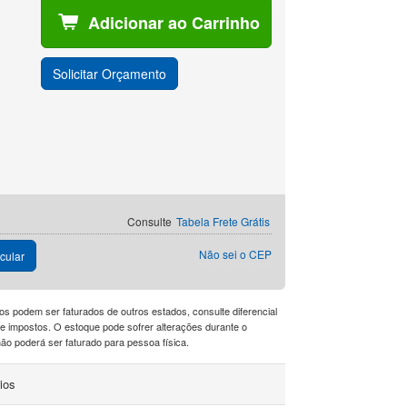
Adicionar ao Carrinho
Solicitar Orçamento
Consulte
Tabela Frete Grátis
Não sei o CEP
cular
os podem ser faturados de outros estados, consulte diferencial
a de impostos. O estoque pode sofrer alterações durante o
o poderá ser faturado para pessoa física.
ios