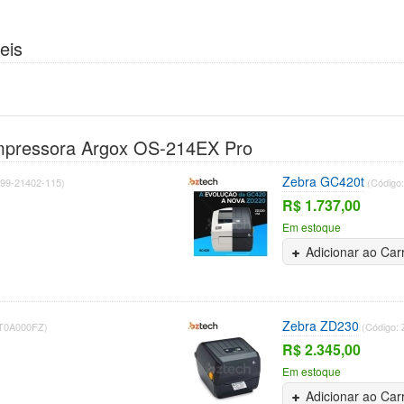
eis
mpressora Argox OS-214EX Pro
Zebra GC420t
 99-21402-115)
(Código
R$ 1.737,00
Em estoque
Adicionar ao Car
Zebra ZD230
-T0A000FZ)
(Código:
R$ 2.345,00
Em estoque
Adicionar ao Car