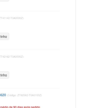
 ZT41142-T0A0000Z)
rinho
 ZT42162-T0A0000Z)
rinho
T620
(Código: ZT62062-T0A0100Z)
médio de 90 dias após pedido.