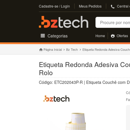
Cadastre-se / Login
Meus Pedidos
Central
Buscar
Categorias
Home
Ofertas
Página Inicial
Bz Tech
Etiqueta Redonda Adesiva Couch
Etiqueta Redonda Adesiva Cou
Rolo
Código: ETC202043P-R | Etiqueta Couchê com Diâ
Có
Fa