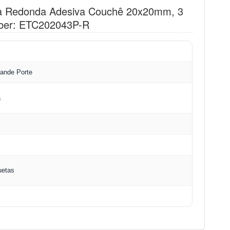
eta Redonda Adesiva Couchê 20x20mm, 3
umber: ETC202043P-R
ande Porte
a
uetas