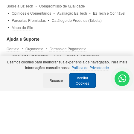
Sobre a Bz Tech
Compromisso de Qualidade
Opiniões e Comentários
Avaliação Bz Tech
Bz Tech é Confiável
Parcerias Premiadas
Catálogo de Produtos (Tabela)
Mapa do Site
Ajuda e Suporte
Contato
Orçamento
Formas de Pagamento
Perguntas Frequentes
RMA - Trocas e Devoluções
Usamos cookies para melhorar sua experiência de navegação. Para mais
Política de Privacidade
Termos de Uso
Site Seguro
informações consulte nossa
Política de Privacidade
Aceitar
Selos e Certificações
Recusar
- Veja todas as
Parcerias Premiadas
.
Cookies