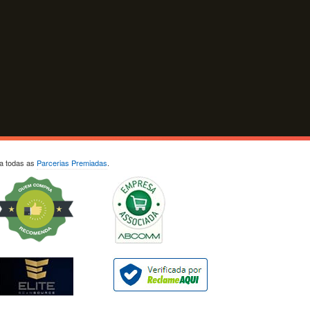
ja todas as
Parcerias Premiadas
.