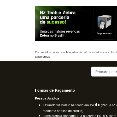
Os produtos podem ser faturados de outros estados, consulte dif
aviso prévio.
Buscar
Formas de Pagamento
Pessoa Jurídica
4x
Faturado via boleto bancário em até
(Pague só a
mediante análise de crédito).
Transferência Bancária, PIX ou cartão BNDES (para