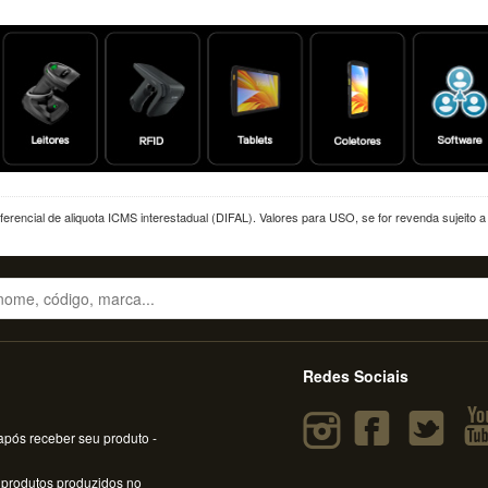
erencial de aliquota ICMS interestadual (DIFAL). Valores para USO, se for revenda sujeito 
Redes Sociais
pós receber seu produto -
 produtos produzidos no