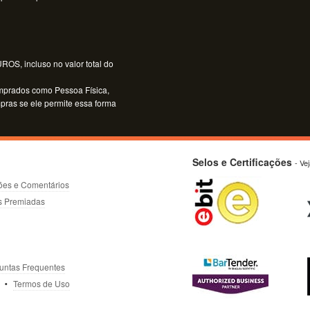
OS, incluso no valor total do
mprados como Pessoa Física,
mpras se ele permite essa forma
Selos e Certificações
- Ve
ões e Comentários
s Premiadas
untas Frequentes
Termos de Uso