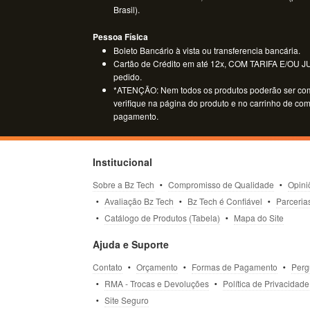
Brasil).
Pessoa Física
Boleto Bancário à vista ou transferencia bancária.
Cartão de Crédito em até 12x, COM TARIFA E/OU JUR
pedido.
*ATENÇÃO: Nem todos os produtos poderão ser co
verifique na página do produto e no carrinho de co
pagamento.
Institucional
Sobre a Bz Tech
Compromisso de Qualidade
Opini
Avaliação Bz Tech
Bz Tech é Confiável
Parceria
Catálogo de Produtos (Tabela)
Mapa do Site
Ajuda e Suporte
Contato
Orçamento
Formas de Pagamento
Perg
RMA - Trocas e Devoluções
Política de Privacidade
Site Seguro