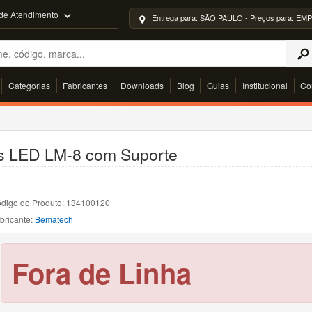
 de Atendimento
Entrega para: SÃO PAULO - Preços para: 
Categorias
Fabricantes
Downloads
Blog
Guias
Institucional
Co
s LED LM-8 com Suporte
digo do Produto: 134100120
bricante:
Bematech
Fora de Linha