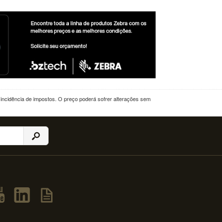
a incidência de impostos. O preço poderá sofrer alterações sem