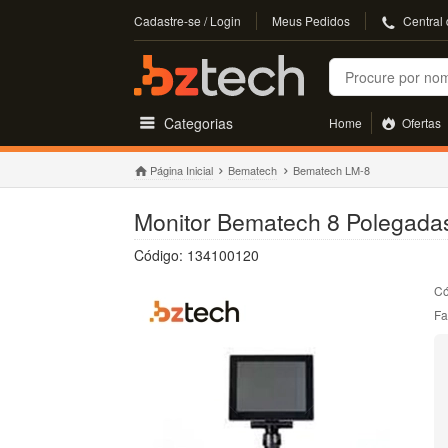
Cadastre-se / Login
Meus Pedidos
Central
Buscar
Categorias
Home
Ofertas
Página Inicial
Bematech
Bematech LM-8
Monitor Bematech 8 Polegada
Código: 134100120
Có
Fa